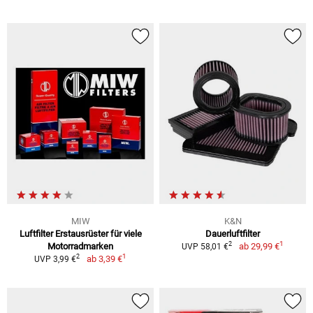
MIW
K&N
Luftfilter Erstausrüster für viele
Dauerluftfilter
1
2
Motorradmarken
ab
29,99 €
UVP 58,01 €
1
2
ab
3,39 €
UVP 3,99 €