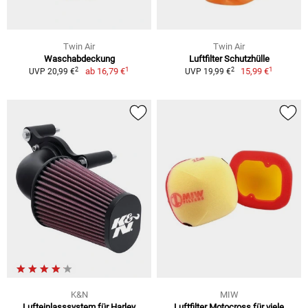
Twin Air
Twin Air
Waschabdeckung
Luftfilter Schutzhülle
1
1
2
2
ab
16,79 €
15,99 €
UVP 20,99 €
UVP 19,99 €
K&N
MIW
Lufteinlasssystem für Harley
Luftfilter Motocross für viele