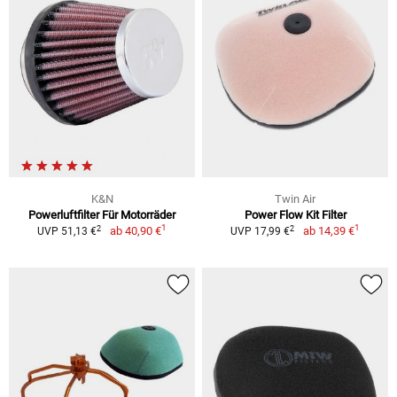
K&N
Twin Air
Powerluftfilter Für Motorräder
Power Flow Kit Filter
1
1
2
2
ab
40,90 €
ab
14,39 €
UVP 51,13 €
UVP 17,99 €