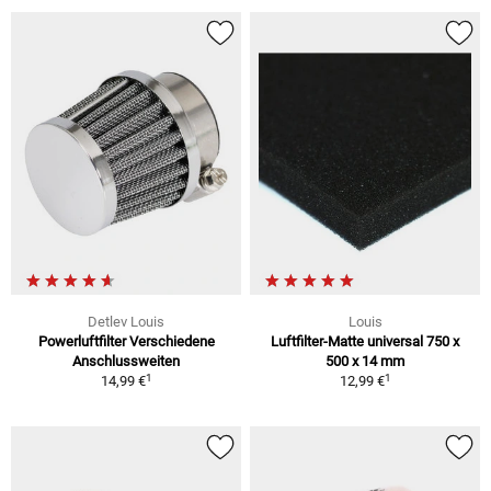
Detlev Louis
Louis
Powerluftfilter Verschiedene
Luftfilter-Matte universal 750 x
Anschlussweiten
500 x 14 mm
1
1
14,99 €
12,99 €