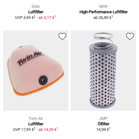
Delo
MIW
Luftfilter
High-Performance Luftfilter
1
1
2
ab
3,17 €
ab
26,85 €
UVP 6,99 €
Twin Air
JMP
Luftfilter
Ölfilter
1
1
2
ab
14,39 €
14,99 €
UVP 17,99 €