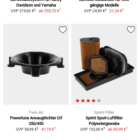
Davidson und Yamaha
gängige Modelle
1
1
2
2
ab
255,70 €
21,24 €
UVP 319,62 €
UVP 24,99 €
Twin Air
Sprint Filter
Powertune Ansaugtrichter Crf
Sprint Sport-Luftfilter
250/450
Polyestergewebe
1
1
2
2
47,19 €
ab
59,99 €
UVP 58,99 €
UVP 102,00 €