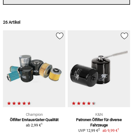
26 Artikel
Champion
K&N
Ölfilter Erstausrüster-Qualität
Patronen Ölfilter für diverse
1
ab
2,99 €
Fahrzeuge
1
2
ab
9,99 €
UVP 12,99 €