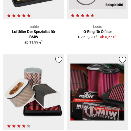
mahle
Louis
Luftfilter Der Spezialist für
O-Ring für Ölfilter
1
2
BMW
ab
0,27 €
UVP 1,99 €
1
ab
11,99 €