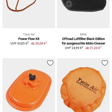
Twin Air
MIW
Power Flow Kit
Offroad Luftfilter Black Edition
1
2
ab
35,08 €
für ausgesuchte Moto-Crosser
UVP 43,85 €
1
2
ab
21,24 €
UVP 24,99 €