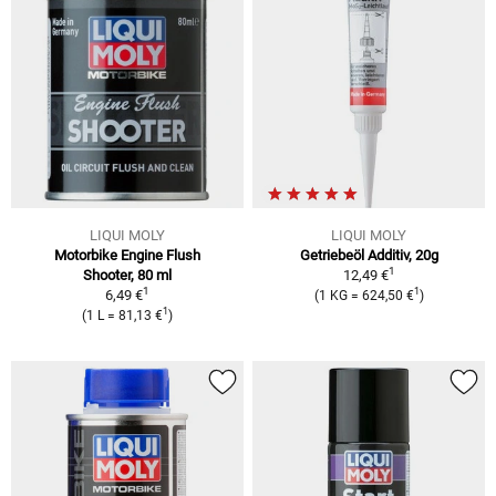
LIQUI MOLY
LIQUI MOLY
Motorbike Engine Flush
Getriebeöl Additiv, 20g
1
Shooter, 80 ml
12,49 €
1
1
6,49 €
(1 KG = 624,50 €
)
1
(1 L = 81,13 €
)