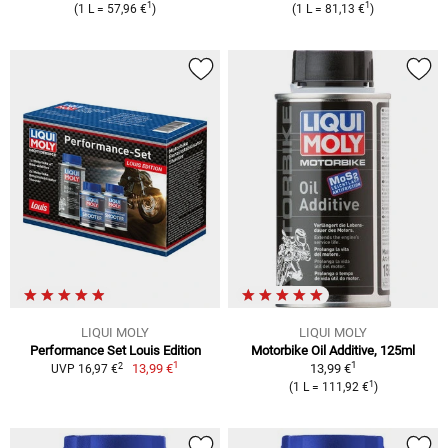
1
1
(1 L = 57,96 €
)
(1 L = 81,13 €
)
LIQUI MOLY
LIQUI MOLY
Performance Set Louis Edition
Motorbike Oil Additive, 125ml
1
1
2
13,99 €
13,99 €
UVP 16,97 €
1
(1 L = 111,92 €
)