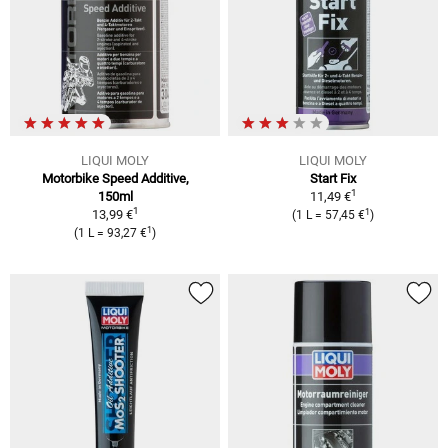
LIQUI MOLY
LIQUI MOLY
Motorbike Speed Additive,
Start Fix
1
150ml
11,49 €
1
1
13,99 €
(1 L = 57,45 €
)
1
(1 L = 93,27 €
)