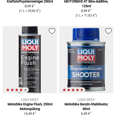
Kraftstoffsystemreiniger 250ml
MOTORBIKE 4T Bike-Additive,
1
8,99 €
125ml
1
1
8,99 €
(1 L = 35,96 €
)
1
(1 L = 71,92 €
)
LIQUI MOLY
LIQUI MOLY
Motorbike Engine Flush, 250ml
Motorbike Benzin-Stabilisator,
Motorspülung
80ml
1
1
14,49 €
6,49 €