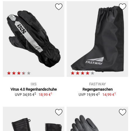
IXS
FASTWAY
Virus 4.0 Regenhandschuhe
Regengamaschen
1
1
2
2
18,99 €
14,99 €
UVP 34,95 €
UVP 19,99 €