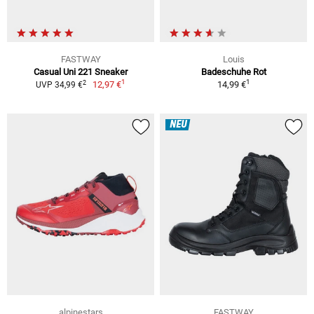
FASTWAY
Louis
Casual Uni 221 Sneaker
Badeschuhe Rot
1
1
2
12,97 €
14,99 €
UVP 34,99 €
NEU
alpinestars
FASTWAY