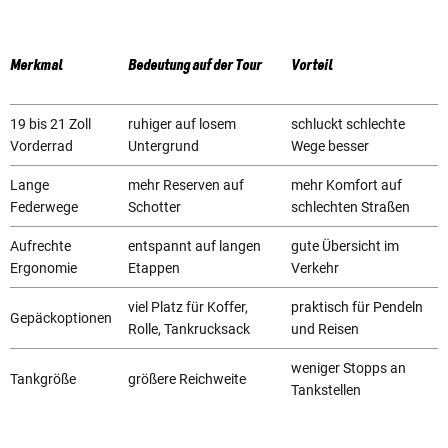
Merkmal
Bedeutung auf der Tour
Vorteil
19 bis 21 Zoll
ruhiger auf losem
schluckt schlechte
Vorderrad
Untergrund
Wege besser
Lange
mehr Reserven auf
mehr Komfort auf
Federwege
Schotter
schlechten Straßen
Aufrechte
entspannt auf langen
gute Übersicht im
Ergonomie
Etappen
Verkehr
viel Platz für Koffer,
praktisch für Pendeln
Gepäckoptionen
Rolle, Tankrucksack
und Reisen
weniger Stopps an
Tankgröße
größere Reichweite
Tankstellen