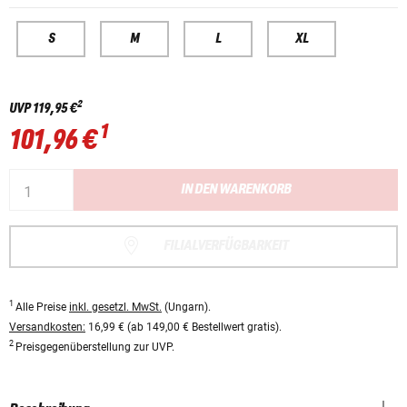
S
M
L
XL
2
UVP
119,95 €
1
101,96 €
IN DEN WARENKORB
FILIALVERFÜGBARKEIT
1
Alle Preise
inkl. gesetzl. MwSt.
(Ungarn).
Versandkosten:
16,99 € (ab 149,00 € Bestellwert gratis).
2
Preisgegenüberstellung zur UVP.