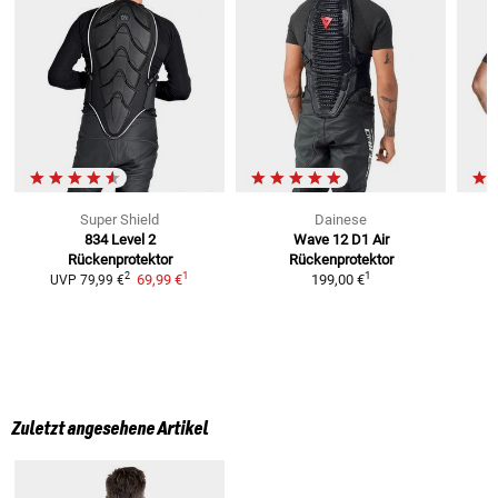
Super Shield
Dainese
834 Level 2
Wave 12 D1 Air
Rückenprotektor
Rückenprotektor
1
1
2
69,99 €
199,00 €
UVP
79,99 €
Zuletzt angesehene Artikel