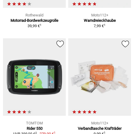
Rothewald
Moto112+
Motorrad-Bordwerkzeugrolle
Warndreieckhaube
1
1
39,99 €
7,99 €
TOMTOM
Moto112+
Rider 550
Verbandtasche Krafträder
1
1
2
279,00 €
9,99 €