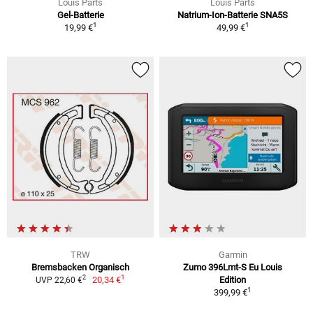
Louis Parts
Louis Parts
Gel-Batterie
Natrium-Ion-Batterie SNA5S
1
1
19,99 €
49,99 €
TRW
Garmin
Bremsbacken Organisch
Zumo 396Lmt-S Eu Louis
1
2
20,34 €
Edition
UVP 22,60 €
1
399,99 €