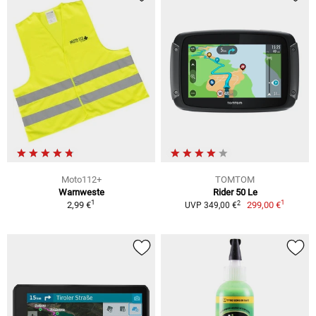
Moto112+
TOMTOM
Warnweste
Rider 50 Le
1
1
2
2,99 €
299,00 €
UVP 349,00 €