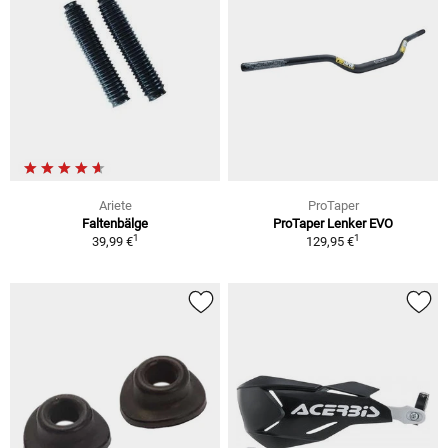
Ariete
ProTaper
Faltenbälge
ProTaper Lenker EVO
1
1
39,99 €
129,95 €