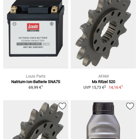
Louis Parts
AFAM
Natrium-Ion-Batterie SNA7S
Mx Ritzel 520
1
1
2
69,99 €
14,16 €
UVP 15,73 €