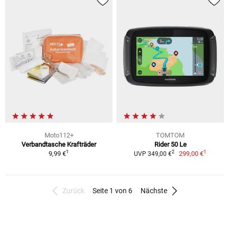
Moto112+
TOMTOM
Verbandtasche Krafträder
Rider 50 Le
1
1
2
9,99 €
299,00 €
UVP 349,00 €
Zurück
Seite 1 von 6
Nächste