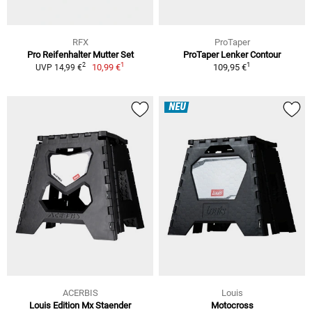
RFX
ProTaper
Pro Reifenhalter Mutter Set
ProTaper Lenker Contour
1
1
2
10,99 €
109,95 €
UVP 14,99 €
NEU
ACERBIS
Louis
Louis Edition Mx Staender
Motocross