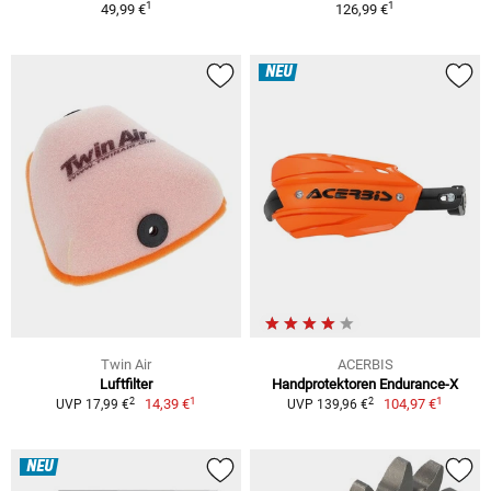
1
1
49,99 €
126,99 €
NEU
Twin Air
ACERBIS
Luftfilter
Handprotektoren Endurance-X
1
1
2
2
14,39 €
104,97 €
UVP 17,99 €
UVP 139,96 €
NEU