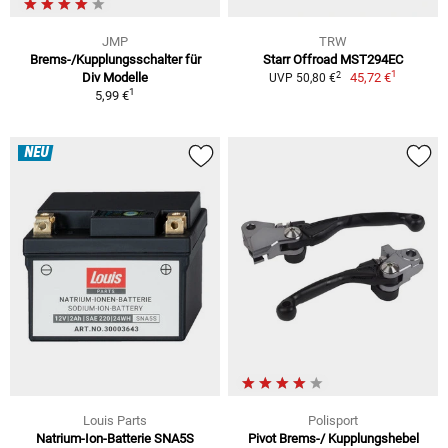
JMP
TRW
Brems-/Kupplungsschalter für
Starr Offroad MST294EC
1
2
Div Modelle
45,72 €
UVP 50,80 €
1
5,99 €
NEU
Louis Parts
Polisport
Natrium-Ion-Batterie SNA5S
Pivot Brems-/ Kupplungshebel