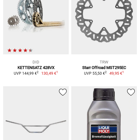
DID
TRW
KETTENSATZ 428VX
Starr Offroad MST295EC
1
1
2
2
130,49 €
49,95 €
UVP 144,99 €
UVP 55,50 €