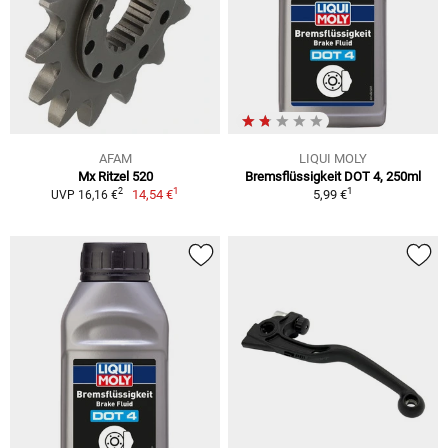
AFAM
LIQUI MOLY
Mx Ritzel 520
Bremsflüssigkeit DOT 4, 250ml
1
1
2
14,54 €
5,99 €
UVP 16,16 €