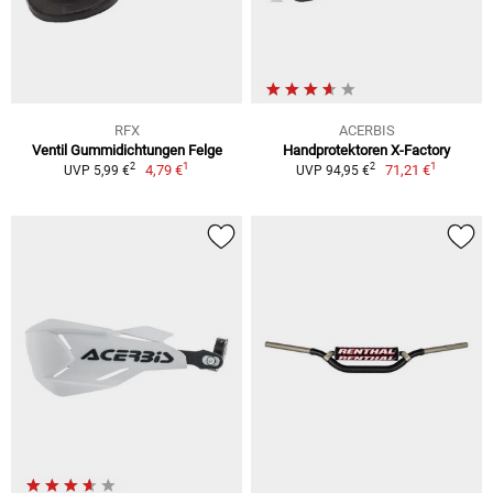
RFX
ACERBIS
Ventil Gummidichtungen Felge
Handprotektoren X-Factory
1
1
2
2
4,79 €
71,21 €
UVP 5,99 €
UVP 94,95 €