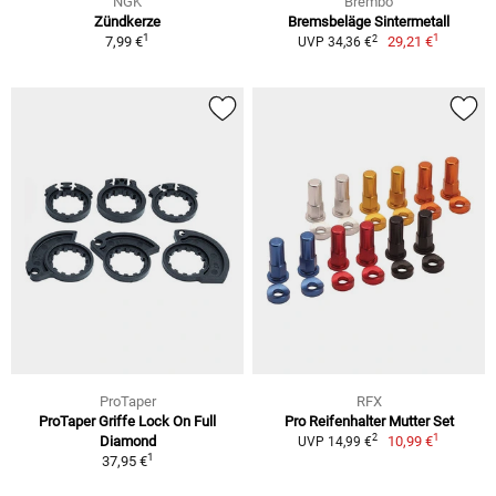
NGK
Brembo
Zündkerze
Bremsbeläge Sintermetall
1
1
2
7,99 €
29,21 €
UVP 34,36 €
ProTaper
RFX
ProTaper Griffe Lock On Full
Pro Reifenhalter Mutter Set
1
2
Diamond
10,99 €
UVP 14,99 €
1
37,95 €