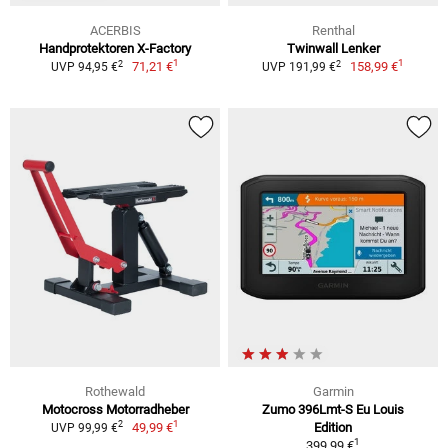
ACERBIS
Renthal
Handprotektoren X-Factory
Twinwall Lenker
1
1
2
2
71,21 €
158,99 €
UVP 94,95 €
UVP 191,99 €
Rothewald
Garmin
Motocross Motorradheber
Zumo 396Lmt-S Eu Louis
1
2
49,99 €
Edition
UVP 99,99 €
1
399,99 €