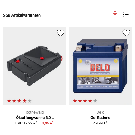
268 Artikelvarianten
Rothewald
Delo
Ölauffangwanne 8,0 L
Gel Batterie
1
1
2
14,99 €
49,99 €
UVP 19,99 €