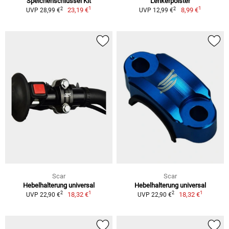
Speichenschlüssel Kit
Lenkerpolster
1
1
2
2
23,19 €
8,99 €
UVP 28,99 €
UVP 12,99 €
Scar
Scar
Hebelhalterung universal
Hebelhalterung universal
1
1
2
2
18,32 €
18,32 €
UVP 22,90 €
UVP 22,90 €