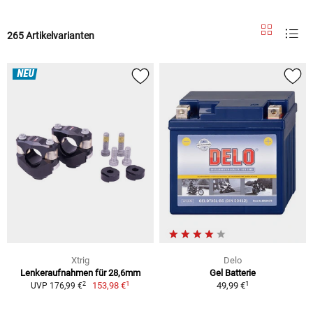
265 Artikelvarianten
NEU
Xtrig
Delo
Lenkeraufnahmen für 28,6mm
Gel Batterie
1
1
2
153,98 €
49,99 €
UVP 176,99 €