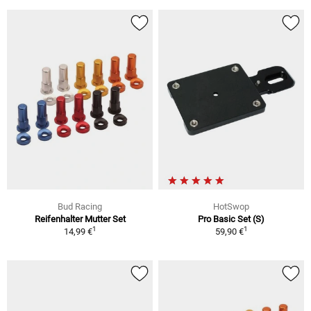
Bud Racing
HotSwop
Reifenhalter Mutter Set
Pro Basic Set (S)
1
1
14,99 €
59,90 €