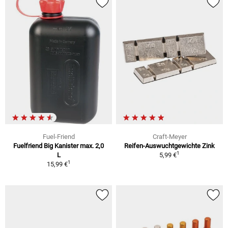
Fuel-Friend
Craft-Meyer
Fuelfriend Big Kanister max. 2,0
Reifen-Auswuchtgewichte Zink
1
L
5,99 €
1
15,99 €