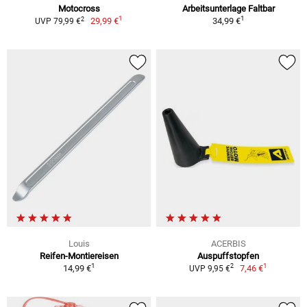
Motocross
Arbeitsunterlage Faltbar
1
1
2
29,99 €
34,99 €
UVP 79,99 €
Louis
ACERBIS
Reifen-Montiereisen
Auspuffstopfen
1
1
2
14,99 €
7,46 €
UVP 9,95 €