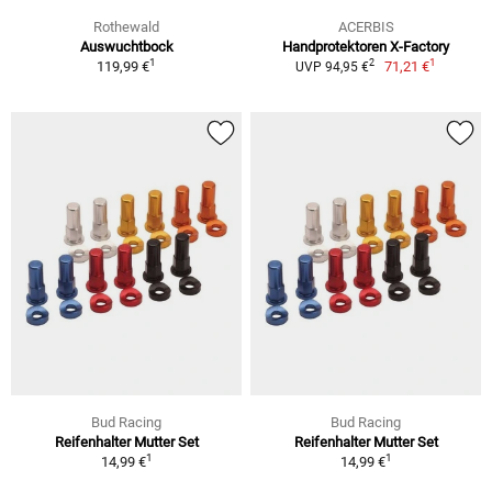
Rothewald
ACERBIS
Auswuchtbock
Handprotektoren X-Factory
1
1
2
119,99 €
71,21 €
UVP 94,95 €
Bud Racing
Bud Racing
Reifenhalter Mutter Set
Reifenhalter Mutter Set
1
1
14,99 €
14,99 €