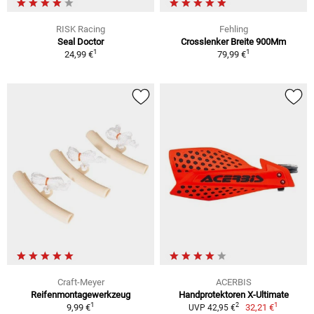
RISK Racing
Fehling
Seal Doctor
Crosslenker Breite 900Mm
1
1
24,99 €
79,99 €
Craft-Meyer
ACERBIS
Reifenmontagewerkzeug
Handprotektoren X-Ultimate
1
1
2
9,99 €
32,21 €
UVP 42,95 €