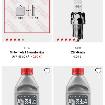
TRW
NGK
Sintermetall Bremsbeläge
Zündkerze
1
1
2
49,50 €
9,99 €
UVP 55,00 €