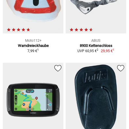
Moto112+
ABUS
Warndreieckhaube
8900 Kettenschloss
1
1
2
7,99 €
29,95 €
UVP 60,95 €