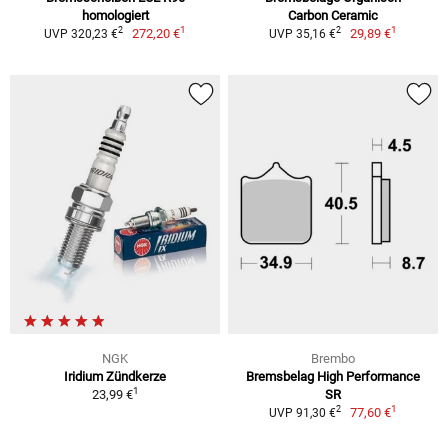
homologiert
Carbon Ceramic
1
1
2
2
272,20 €
29,89 €
UVP 320,23 €
UVP 35,16 €
NGK
Brembo
Iridium Zündkerze
Bremsbelag High Performance
1
23,99 €
SR
1
2
77,60 €
UVP 91,30 €