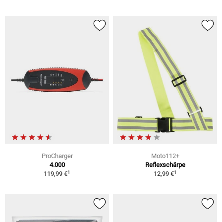
ProCharger
Moto112+
4.000
Reflexschärpe
1
1
119,99 €
12,99 €