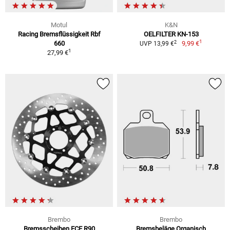
Motul
K&N
Racing Bremsflüssigkeit Rbf
OELFILTER KN-153
1
2
660
9,99 €
UVP 13,99 €
1
27,99 €
Brembo
Brembo
Bremsscheiben ECE R90
Bremsbeläge Organisch