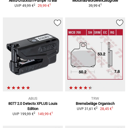
Akku-Druckluft-Pumpe 10 Bar
Motorrad-Bordwerkzeugrolle
1
1
2
29,99 €
39,99 €
UVP 49,99 €
ABUS
TRW
8077 2.0 Detecto XPLUS Louis
Bremsbeläge Organisch
1
2
Edition
28,45 €
UVP 31,61 €
1
2
149,99 €
UVP 199,99 €