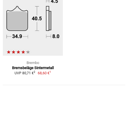
Brembo
Bremsbeläge Sintermetall
1
2
68,60 €
UVP 80,71 €