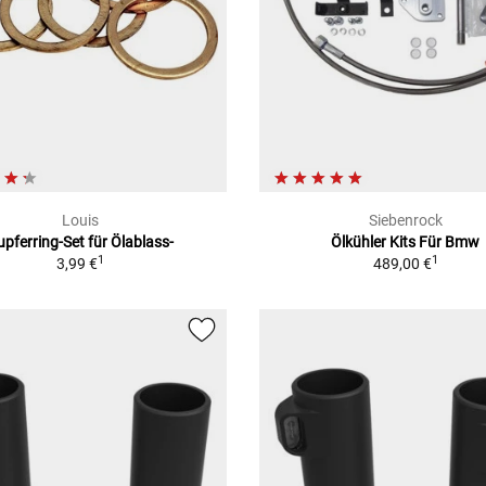
Louis
Siebenrock
upferring-Set für Ölablass-
Ölkühler Kits Für Bmw
1
1
3,99 €
489,00 €