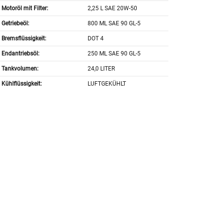
Motoröl mit Filter:
2,25 L SAE 20W-50
Getriebeöl:
800 ML SAE 90 GL-5
Bremsflüssigkeit:
DOT 4
Endantriebsöl:
250 ML SAE 90 GL-5
Tankvolumen:
24,0 LITER
Kühlflüssigkeit:
LUFTGEKÜHLT