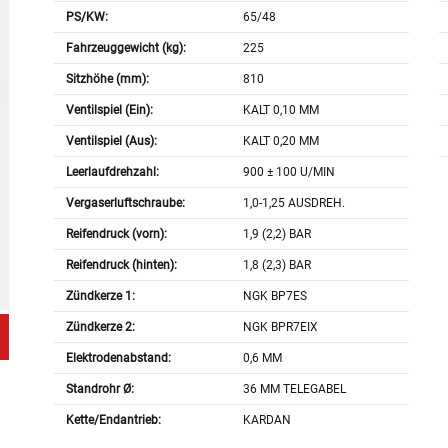
PS/KW:
65/48
Fahrzeuggewicht (kg):
225
Sitzhöhe (mm):
810
Ventilspiel (Ein):
KALT 0,10 MM
Ventilspiel (Aus):
KALT 0,20 MM
Leerlaufdrehzahl:
900 ± 100 U/MIN
Vergaserluftschraube:
1,0-1,25 AUSDREH.
Reifendruck (vorn):
1,9 (2,2) BAR
Reifendruck (hinten):
1,8 (2,3) BAR
Zündkerze 1:
NGK BP7ES
Zündkerze 2:
NGK BPR7EIX
Elektrodenabstand:
0,6 MM
Standrohr Ø:
36 MM TELEGABEL
Kette/Endantrieb:
KARDAN