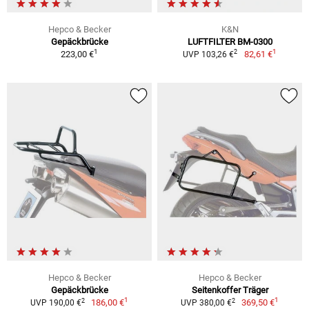
Hepco & Becker
K&N
Gepäckbrücke
LUFTFILTER BM-0300
1
1
2
223,00 €
82,61 €
UVP 103,26 €
Hepco & Becker
Hepco & Becker
Gepäckbrücke
Seitenkoffer Träger
1
1
2
2
186,00 €
369,50 €
UVP 190,00 €
UVP 380,00 €