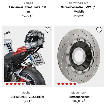
RAXIMO
Screws4Bikes
Alu-Lenker Street Breite 730
Schraubensätze BMW R/K
mm
Modelle
1
1
49,90 €
24,99 €
Joubert
Siebenrock
GEPAECKNETZ JOUBERT
Bremsscheiben
1
1
8,99 €
209,00 €