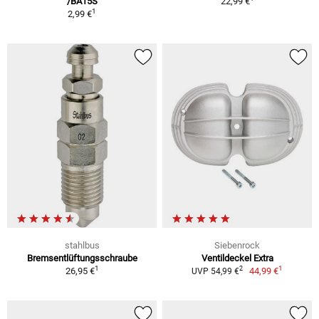
/BA15S
22,99 €
1
2,99 €
stahlbus
Siebenrock
Bremsentlüftungsschraube
Ventildeckel Extra
1
1
2
26,95 €
44,99 €
UVP 54,99 €