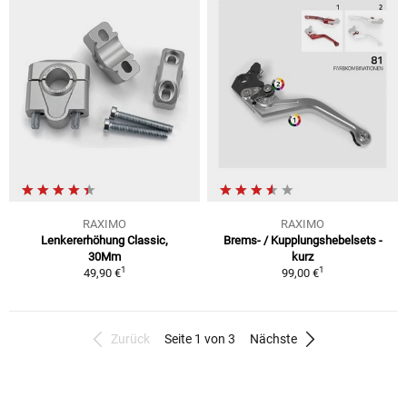
RAXIMO
RAXIMO
Lenkererhöhung Classic,
Brems- / Kupplungshebelsets -
30Mm
kurz
1
1
49,90 €
99,00 €
Zurück
Seite 1 von 3
Nächste