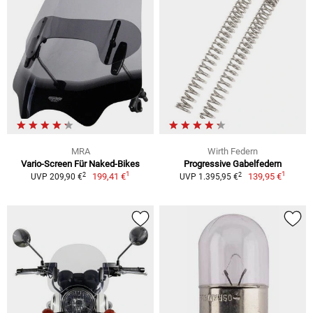
MRA
Wirth Federn
Vario-Screen Für Naked-Bikes
Progressive Gabelfedern
1
1
2
2
199,41 €
139,95 €
UVP 209,90 €
UVP 1.395,95 €