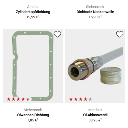
Athena
Siebenrock
Zylinderkopfdichtung
Dichtsatz Nockenwelle
1
1
19,99 €
15,90 €
Siebenrock
stahlbus
Ölwannen Dichtung
Öl-Ablassventil
1
1
7,85 €
38,95 €