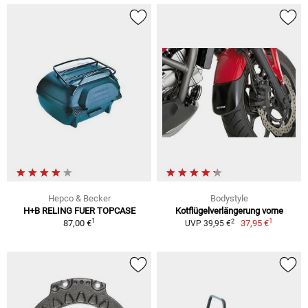
Hepco & Becker
Bodystyle
H+B RELING FUER TOPCASE
Kotflügelverlängerung vorne
1
1
2
87,00 €
37,95 €
UVP 39,95 €