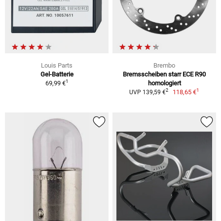
Louis Parts
Brembo
Gel-Batterie
Bremsscheiben starr ECE R90
1
69,99 €
homologiert
1
2
118,65 €
UVP 139,59 €