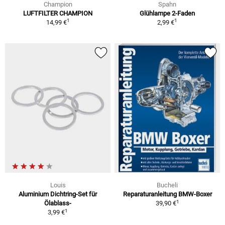
Champion
Spahn
LUFTFILTER CHAMPION
Glühlampe 2-Faden
1
1
14,99 €
2,99 €
Louis
Bucheli
Aluminium Dichtring-Set für
Reparaturanleitung BMW-Boxer
1
Ölablass-
39,90 €
1
3,99 €