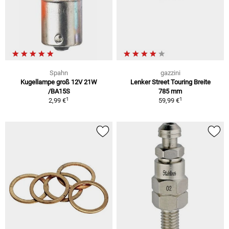
Spahn
gazzini
Kugellampe groß 12V 21W
Lenker Street Touring Breite
/BA15S
785 mm
1
1
2,99 €
59,99 €