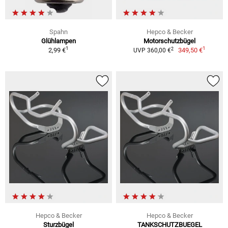
Spahn
Hepco & Becker
Glühlampen
Motorschutzbügel
1
1
2
2,99 €
349,50 €
UVP 360,00 €
Hepco & Becker
Hepco & Becker
Sturzbügel
TANKSCHUTZBUEGEL