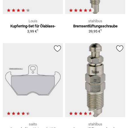
Louis
stahlbus
Kupferring-Set für Ölablass-
Bremsentlüftungsschraube
1
1
3,99 €
39,95 €
saito
stahlbus