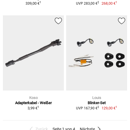
1
1
2
339,00 €
268,00 €
UVP 283,00 €
Koso
Louis
Adapterkabel - Weißer
Blinker-Set
1
1
2
3,99 €
129,00 €
UVP 167,90 €
Zurück
Seite 1 von 4
Nächste