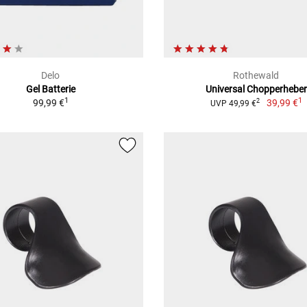
Delo
Rothewald
Gel Batterie
Universal Chopperheber
1
1
99,99 €
39,99 €
2
UVP 49,99 €