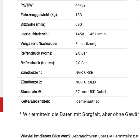
PS/KW:
44/32
Fahrzeuggewicht (kg):
183
Sitzhöhe (mm):
690
Leerlaufdrehzahl:
1450 ± 145 U/min
Vergaserluftschraube:
Einspritzung
Reifendruck (vorn):
2,0 Bar
Reifendruck (hinten):
2,0 Bar
Zündkerze 1:
NGK CR8E
Zündkerze 2:
NGK CR8EIX
Standrohr Ø:
37 mm USD-Gabel
Kette/Endantrieb:
Riemenantrieb
* Wir ermitteln die Daten mit Sorgfalt, aber ohne Gewä
Wieviel ist dieses Bike wert?
Gebrauchtwert über DAT ermitteln:
zu