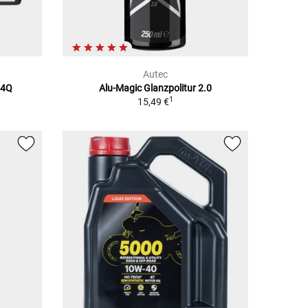
Autec
14Q
Alu-Magic Glanzpolitur 2.0
1
15,49 €