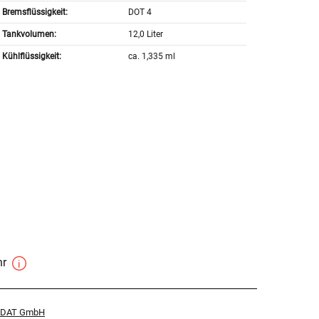
Bremsflüssigkeit:
DOT 4
Tankvolumen:
12,0 Liter
Kühlflüssigkeit:
ca. 1,335 ml
hr
r DAT GmbH