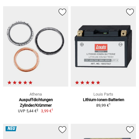
Athena
Louis Parts
Auspuffdichtungen
Lithium-Ionen-Batterien
1
Zylinder/Krümmer
89,99 €
1
2
3,99 €
UVP 5,44 €
NEU