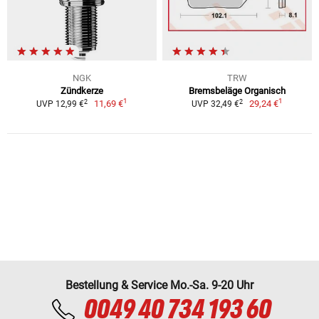
NGK
TRW
Zündkerze
Bremsbeläge Organisch
1
1
2
2
11,69 €
29,24 €
UVP 12,99 €
UVP 32,49 €
Bestellung & Service Mo.-Sa. 9-20 Uhr
0049 40 734 193 60