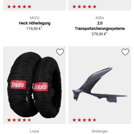
MIZU
AXfix
Heck Höherlegung
2.0
1
119,00 €
Transportsicherungssysteme
1
279,90 €
Louis
Ilmberger