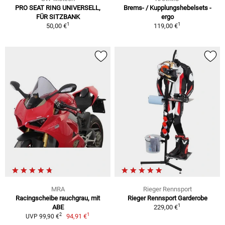
PRO SEAT RING UNIVERSELL,
Brems- / Kupplungshebelsets -
FÜR SITZBANK
ergo
1
1
50,00 €
119,00 €
MRA
Rieger Rennsport
Racingscheibe rauchgrau, mit
Rieger Rennsport Garderobe
1
ABE
229,00 €
1
2
94,91 €
UVP 99,90 €