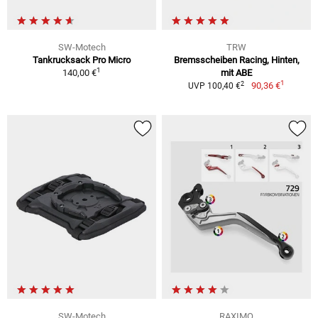
SW-Motech
TRW
Tankrucksack Pro Micro
Bremsscheiben Racing, Hinten,
1
140,00 €
mit ABE
1
2
90,36 €
UVP 100,40 €
SW-Motech
RAXIMO