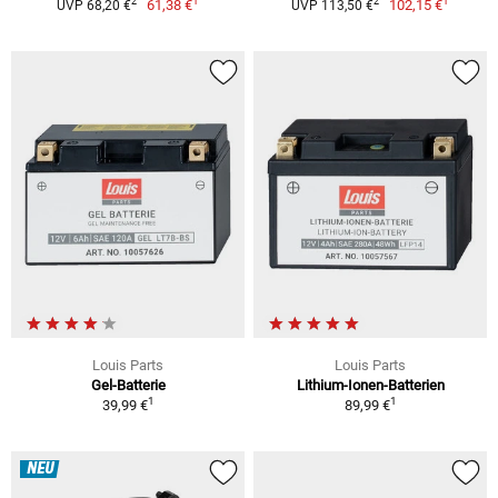
1
1
2
2
61,38 €
102,15 €
UVP 68,20 €
UVP 113,50 €
Louis Parts
Louis Parts
Gel-Batterie
Lithium-Ionen-Batterien
1
1
39,99 €
89,99 €
NEU