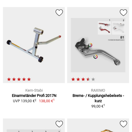
Kern-Stabi
RAXIMO
Einarmständer Profi 2017N
Brems- / Kupplungshebelsets -
1
2
138,00 €
kurz
UVP 139,00 €
1
99,00 €