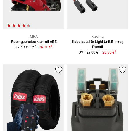
MRA
Rizoma
Racingscheibe klar mit ABE
Kabelsatz für Light Unit Blinker,
1
2
94,91 €
Ducati
UVP 99,90 €
1
2
20,85 €
UVP 29,00 €