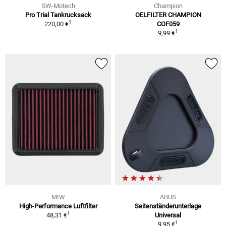
SW-Motech
Champion
Pro Trial Tankrucksack
OELFILTER CHAMPION
1
220,00 €
COF059
1
9,99 €
MIW
ABUS
High-Performance Luftfilter
Seitenständerunterlage
1
48,31 €
Universal
1
9,95 €