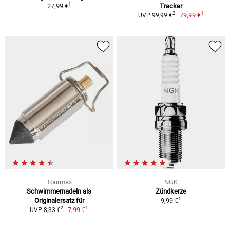
1
27,99 €
Tracker
1
2
79,99 €
UVP 99,99 €
Tourmax
NGK
Schwimmernadeln als
Zündkerze
1
Originalersatz für
9,99 €
1
2
7,99 €
UVP 8,33 €