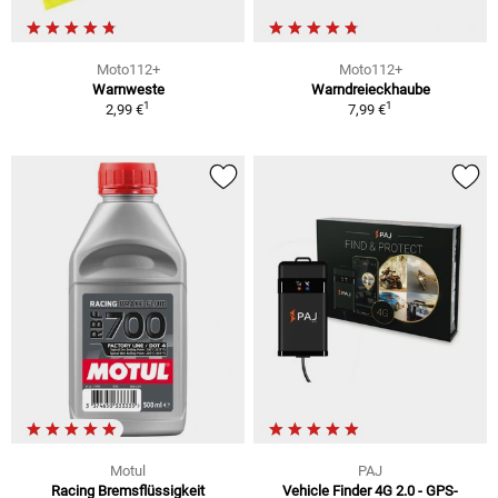
Moto112+
Moto112+
Warnweste
Warndreieckhaube
1
1
2,99 €
7,99 €
Motul
PAJ
Racing Bremsflüssigkeit
Vehicle Finder 4G 2.0 - GPS-