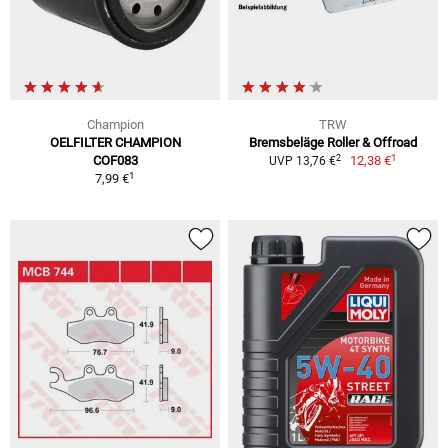
Champion
TRW
OELFILTER CHAMPION
Bremsbeläge Roller & Offroad
1
2
COF083
12,38 €
UVP 13,76 €
1
7,99 €