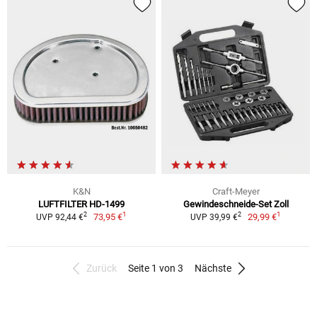
K&N
Craft-Meyer
LUFTFILTER HD-1499
Gewindeschneide-Set Zoll
1
1
2
2
73,95 €
29,99 €
UVP 92,44 €
UVP 39,99 €
Zurück
Seite 1 von 3
Nächste