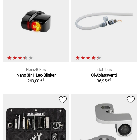
HeinzBikes
stahlbus
Nano 3In1 Led-Blinker
Öl-Ablassventil
1
1
269,00 €
36,95 €