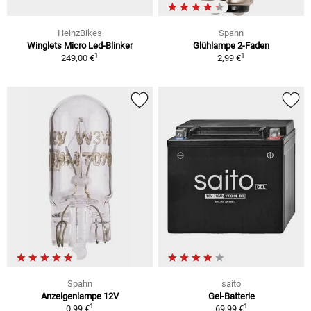
HeinzBikes
Spahn
Winglets Micro Led-Blinker
Glühlampe 2-Faden
1
1
249,00 €
2,99 €
Spahn
saito
Anzeigenlampe 12V
Gel-Batterie
1
1
0,99 €
69,99 €