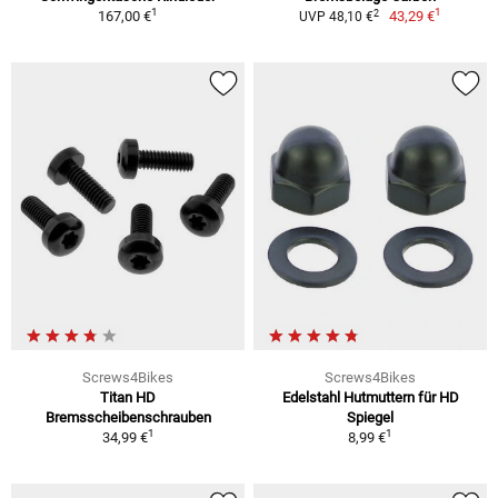
1
1
2
167,00 €
43,29 €
UVP 48,10 €
Screws4Bikes
Screws4Bikes
Titan HD
Edelstahl Hutmuttern für HD
Bremsscheibenschrauben
Spiegel
1
1
34,99 €
8,99 €