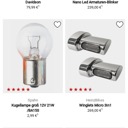
Davidson
Nano Led Armaturen-Blinker
1
1
79,99 €
239,00 €
Spahn
HeinzBikes
Kugellampe groß 12V 21W
Winglets Micro 3In1
1
/BA15S
269,00 €
1
2,99 €