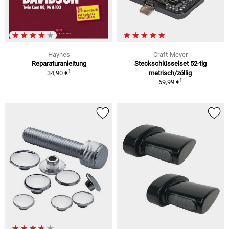
Haynes
Craft-Meyer
Reparaturanleitung
Steckschlüsselset 52-tlg
1
34,90 €
metrisch/zöllig
1
69,99 €