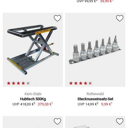
2
39,99 €
UVP 99,99 €
Kern-Stabi
Rothewald
Hubtisch 500Kg
Stecknusseinsatz-Set
1
1
2
2
379,00 €
9,99 €
UVP 418,00 €
UVP 14,99 €