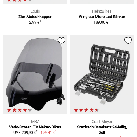
Louis
HeinzBikes
Zier-Abdeckkappen
Winglets Micro Led-Blinker
1
1
2,99 €
189,00 €
MRA
Craft-Meyer
Vario-Screen Für Naked-Bikes
Steckschlüsselsatz 94-teilig,
1
2
199,41 €
zoll
UVP 209,90 €
1