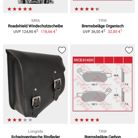
MRA
TRW
Roadshield Windschutzscheibe
Bremsbeläge Organisch
1
1
2
2
118,66 €
32,85 €
UVP 124,90 €
UVP 36,50 €
Longride
TRW
Schwingentasche Rindleder
Bremsbeläge Carbon