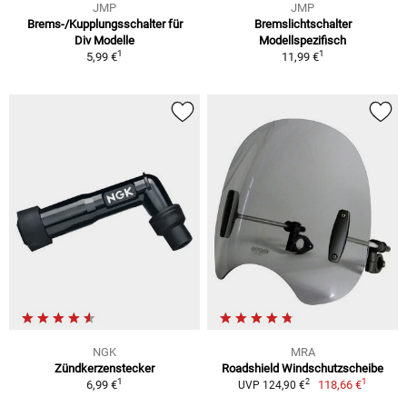
JMP
JMP
Brems-/Kupplungsschalter für
Bremslichtschalter
Div Modelle
Modellspezifisch
1
1
5,99 €
11,99 €
NGK
MRA
Zündkerzenstecker
Roadshield Windschutzscheibe
1
1
2
6,99 €
118,66 €
UVP 124,90 €