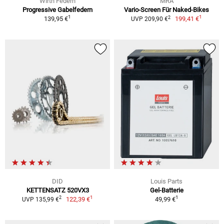
Wirth Federn
MRA
Progressive Gabelfedern
Vario-Screen Für Naked-Bikes
1
1
2
139,95 €
199,41 €
UVP 209,90 €
DID
Louis Parts
KETTENSATZ 520VX3
Gel-Batterie
1
1
2
122,39 €
49,99 €
UVP 135,99 €