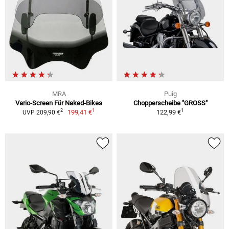
MRA
Puig
Vario-Screen Für Naked-Bikes
Chopperscheibe "GROSS"
1
1
2
199,41 €
122,99 €
UVP 209,90 €