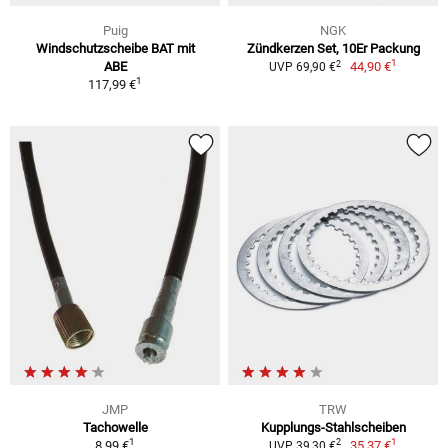
Puig
NGK
Windschutzscheibe BAT mit
Zündkerzen Set, 10Er Packung
1
2
ABE
44,90 €
UVP 69,90 €
1
117,99 €
JMP
TRW
Tachowelle
Kupplungs-Stahlscheiben
1
1
2
8,99 €
35,37 €
UVP 39,30 €