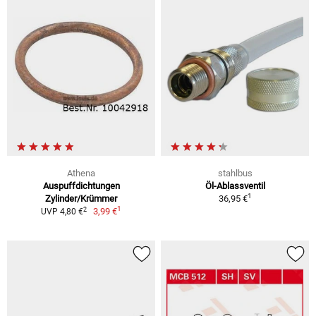
Athena
stahlbus
Auspuffdichtungen
Öl-Ablassventil
1
Zylinder/Krümmer
36,95 €
1
2
3,99 €
UVP 4,80 €