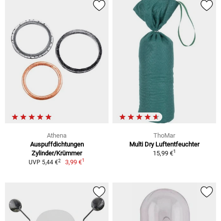
Athena
ThoMar
Auspuffdichtungen
Multi Dry Luftentfeuchter
1
Zylinder/Krümmer
15,99 €
1
2
3,99 €
UVP 5,44 €