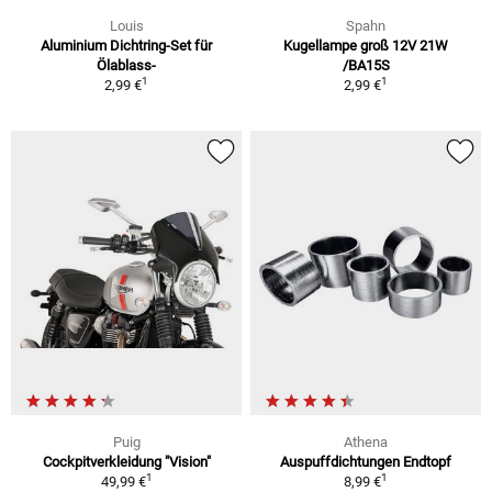
Louis
Spahn
Aluminium Dichtring-Set für
Kugellampe groß 12V 21W
Ölablass-
/BA15S
1
1
2,99 €
2,99 €
Puig
Athena
Cockpitverkleidung "Vision"
Auspuffdichtungen Endtopf
1
1
49,99 €
8,99 €