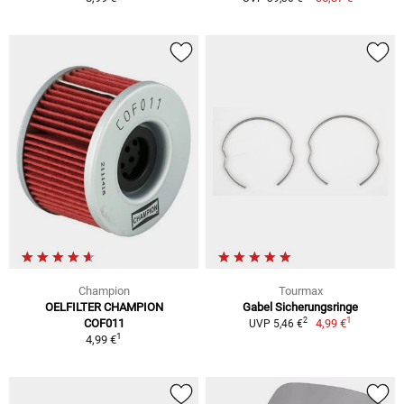
Champion
Tourmax
OELFILTER CHAMPION
Gabel Sicherungsringe
1
2
COF011
4,99 €
UVP 5,46 €
1
4,99 €