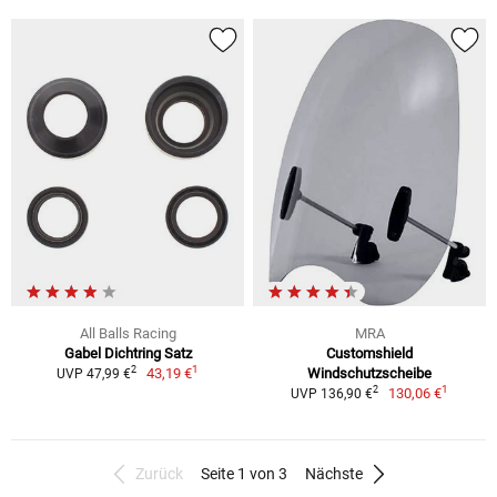
All Balls Racing
MRA
Gabel Dichtring Satz
Customshield
1
2
43,19 €
Windschutzscheibe
UVP 47,99 €
1
2
130,06 €
UVP 136,90 €
Zurück
Seite 1 von 3
Nächste