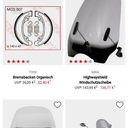
TRW
MRA
Bremsbacken Organisch
Highwayshield
1
2
32,40 €
Windschutzscheibe
UVP 36,00 €
1
2
136,71 €
UVP 143,90 €