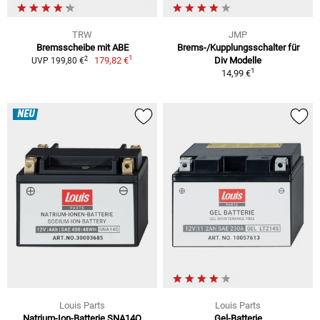
TRW
JMP
Bremsscheibe mit ABE
Brems-/Kupplungsschalter für
1
2
179,82 €
Div Modelle
UVP 199,80 €
1
14,99 €
NEU
Louis Parts
Louis Parts
Natrium-Ion-Batterie SNA14Q
Gel-Batterie