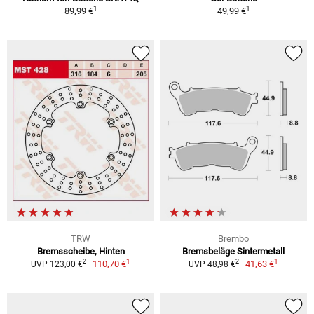
1
1
89,99 €
49,99 €
TRW
Brembo
Bremsscheibe, Hinten
Bremsbeläge Sintermetall
1
1
2
2
110,70 €
41,63 €
UVP 123,00 €
UVP 48,98 €