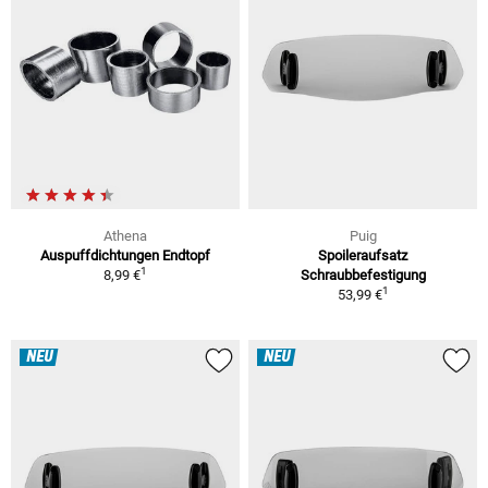
Athena
Puig
Auspuffdichtungen Endtopf
Spoileraufsatz
1
8,99 €
Schraubbefestigung
1
53,99 €
NEU
NEU