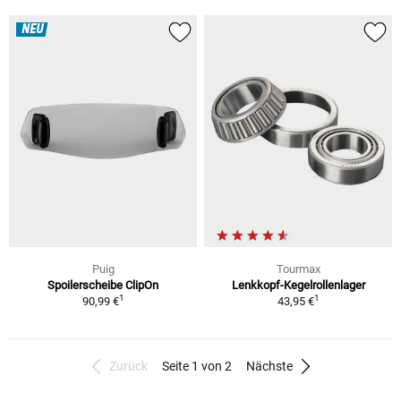
NEU
Puig
Tourmax
Spoilerscheibe ClipOn
Lenkkopf-Kegelrollenlager
1
1
90,99 €
43,95 €
Zurück
Seite 1 von 2
Nächste