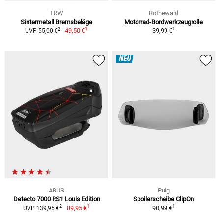
TRW
Rothewald
Sintermetall Bremsbeläge
Motorrad-Bordwerkzeugrolle
1
1
2
49,50 €
39,99 €
UVP 55,00 €
NEU
ABUS
Puig
Detecto 7000 RS1 Louis Edition
Spoilerscheibe ClipOn
1
1
2
89,95 €
90,99 €
UVP 139,95 €