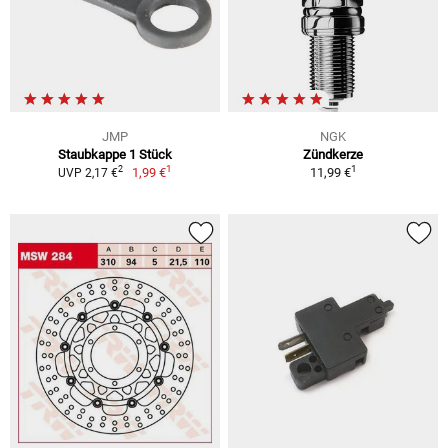
JMP
NGK
Staubkappe 1 Stück
Zündkerze
1
1
2
1,99 €
11,99 €
UVP 2,17 €