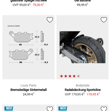
glasloser Spiegel mo.view
Gel Batterie
1
1
2
79,00 €
99,99 €
UVP 99,00 €
Louis Parts
Bodystyle
Bremsbeläge Sintermetall
Radabdeckung Sportsline
1
1
2
24,99 €
170,95 €
UVP 179,95 €
NEU
NEU