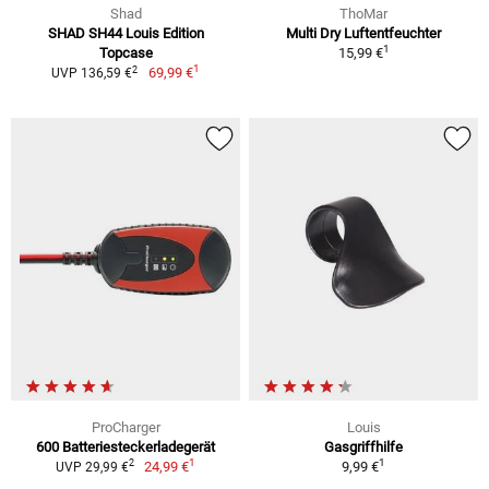
Shad
ThoMar
SHAD SH44 Louis Edition
Multi Dry Luftentfeuchter
1
Topcase
15,99 €
1
2
69,99 €
UVP 136,59 €
ProCharger
Louis
600 Batteriesteckerladegerät
Gasgriffhilfe
1
1
2
24,99 €
9,99 €
UVP 29,99 €