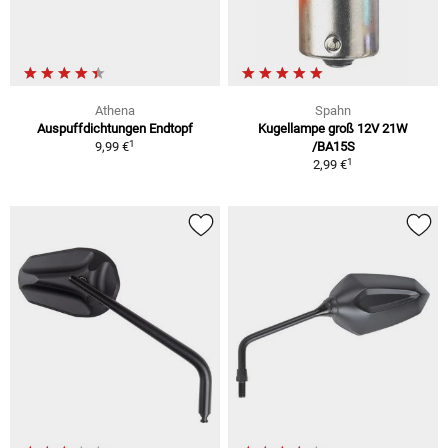
Athena
Spahn
Auspuffdichtungen Endtopf
Kugellampe groß 12V 21W
1
9,99 €
/BA15S
1
2,99 €