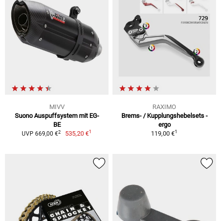
MIVV
RAXIMO
Suono Auspuffsystem mit EG-
Brems- / Kupplungshebelsets -
BE
ergo
1
1
2
535,20 €
119,00 €
UVP 669,00 €