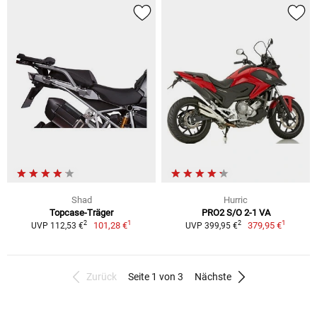
Shad
Hurric
Topcase-Träger
PRO2 S/O 2-1 VA
1
1
2
2
101,28 €
379,95 €
UVP 112,53 €
UVP 399,95 €
Zurück
Seite 1 von 3
Nächste