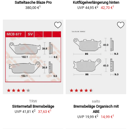
Satteltasche Blaze Pro
Kotflügelverlängerung hinten
1
1
2
380,00 €
42,70 €
UVP 44,95 €
TRW
saito
Sintermetall Bremsbeläge
Bremsbeläge Organisch mit
1
2
37,63 €
ABE
UVP 41,81 €
1
2
14,99 €
UVP 19,99 €