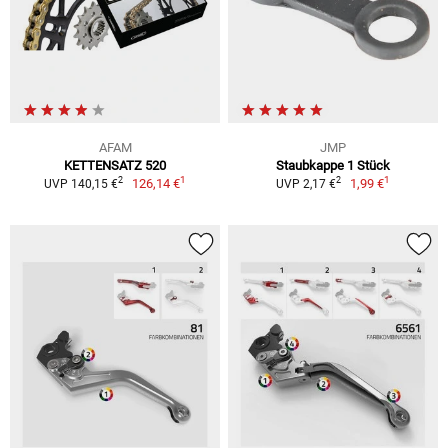
AFAM
JMP
KETTENSATZ 520
Staubkappe 1 Stück
1
1
2
2
126,14 €
1,99 €
UVP 140,15 €
UVP 2,17 €