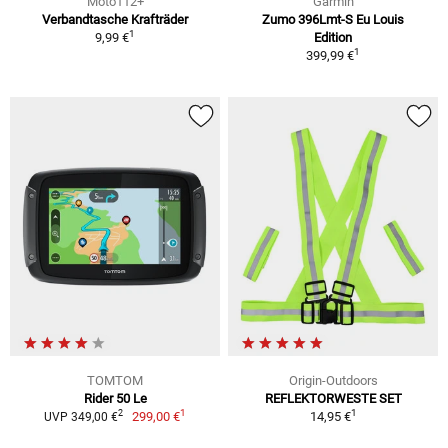
Moto112+
Garmin
Verbandtasche Krafträder
Zumo 396Lmt-S Eu Louis
1
9,99 €
Edition
1
399,99 €
TOMTOM
Origin-Outdoors
Rider 50 Le
REFLEKTORWESTE SET
1
1
2
299,00 €
14,95 €
UVP 349,00 €