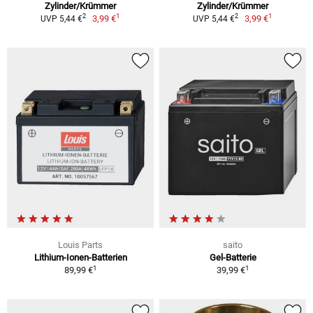
Zylinder/Krümmer
Zylinder/Krümmer
1
1
2
2
3,99 €
3,99 €
UVP 5,44 €
UVP 5,44 €
Louis Parts
saito
Lithium-Ionen-Batterien
Gel-Batterie
1
1
89,99 €
39,99 €