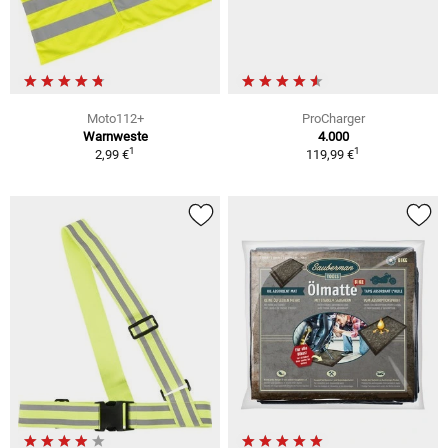
Moto112+
ProCharger
Warnweste
4.000
1
1
2,99 €
119,99 €