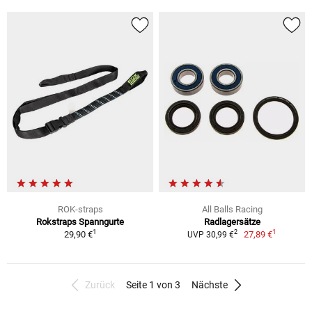
ROK-straps
All Balls Racing
Rokstraps Spanngurte
Radlagersätze
1
1
2
29,90 €
27,89 €
UVP 30,99 €
Zurück
Seite 1 von 3
Nächste