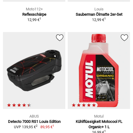
Moto112+
Louis
Reflexschärpe
Sauberman Ölmatte 2er-Set
1
1
12,99 €
12,99 €
ABUS
Motul
Detecto 7000 RS1 Louis Edition
Kühlflüssigkeit Motocool FL
1
2
89,95 €
Organic+ 1 L
UVP 139,95 €
1
16,99 €