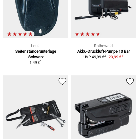
Louis
Rothewald
Seitenständerunterlage
Akku-Druckluft-Pumpe 10 Bar
1
2
Schwarz
29,99 €
UVP 49,99 €
1
1,49 €