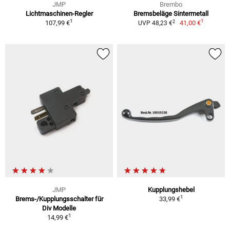
JMP
Brembo
Lichtmaschinen-Regler
Bremsbeläge Sintermetall
1
1
2
107,99 €
41,00 €
UVP 48,23 €
JMP
Kupplungshebel
1
Brems-/Kupplungsschalter für
33,99 €
Div Modelle
1
14,99 €