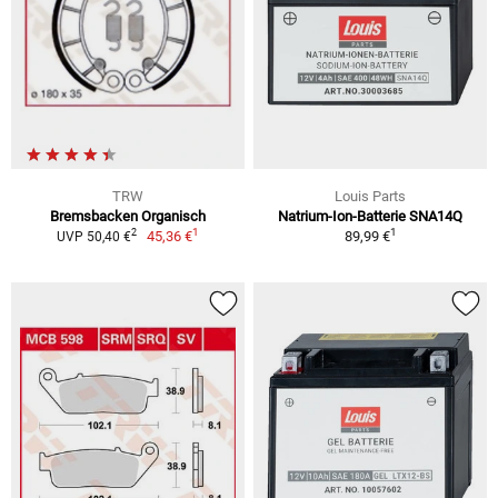
TRW
Louis Parts
Bremsbacken Organisch
Natrium-Ion-Batterie SNA14Q
1
1
2
45,36 €
89,99 €
UVP 50,40 €