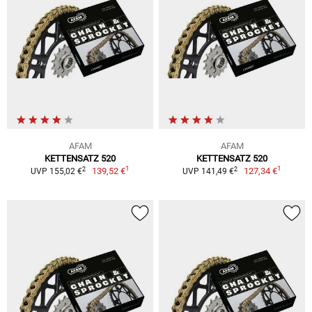
AFAM
AFAM
KETTENSATZ 520
KETTENSATZ 520
1
1
2
2
139,52 €
127,34 €
UVP 155,02 €
UVP 141,49 €