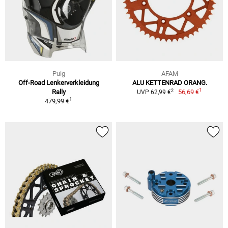
Puig
AFAM
Off-Road Lenkerverkleidung
ALU KETTENRAD ORANG.
1
2
Rally
56,69 €
UVP 62,99 €
1
479,99 €