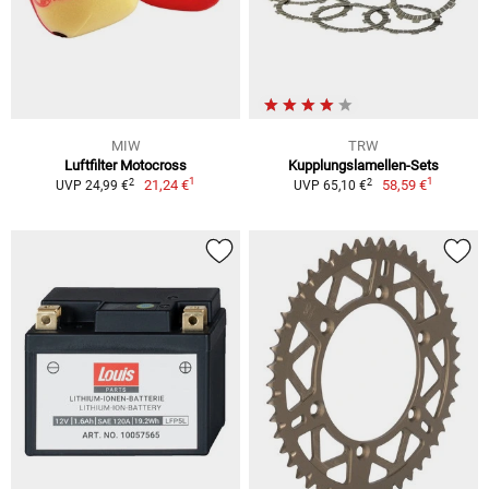
MIW
TRW
Luftfilter Motocross
Kupplungslamellen-Sets
1
1
2
2
21,24 €
58,59 €
UVP 24,99 €
UVP 65,10 €