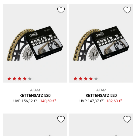
AFAM
AFAM
KETTENSATZ 520
KETTENSATZ 520
1
1
2
2
140,69 €
132,63 €
UVP 156,32 €
UVP 147,37 €