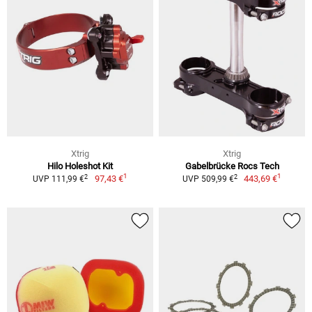
Xtrig
Xtrig
Hilo Holeshot Kit
Gabelbrücke Rocs Tech
1
1
2
2
97,43 €
443,69 €
UVP 111,99 €
UVP 509,99 €