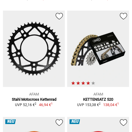
AFAM
AFAM
Stahl Motocross Kettenrad
KETTENSATZ 520
1
1
2
2
46,94 €
138,04 €
UVP 52,16 €
UVP 153,38 €
NEU
NEU