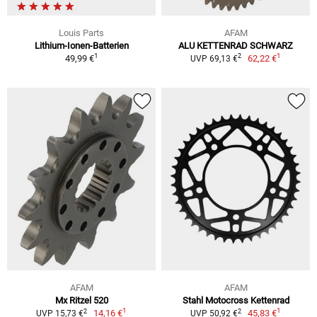
Louis Parts
AFAM
Lithium-Ionen-Batterien
ALU KETTENRAD SCHWARZ
1
1
2
49,99 €
62,22 €
UVP 69,13 €
AFAM
AFAM
Mx Ritzel 520
Stahl Motocross Kettenrad
1
1
2
2
14,16 €
45,83 €
UVP 15,73 €
UVP 50,92 €