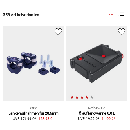
358 Artikelvarianten
Xtrig
Rothewald
Lenkeraufnahmen für 28,6mm
Ölauffangwanne 8,0 L
1
1
2
2
153,98 €
14,99 €
UVP 176,99 €
UVP 19,99 €