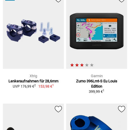
Xtrig
Garmin
Lenkeraufnahmen für 28,6mm
Zumo 396Lmt-S Eu Louis
1
2
153,98 €
Edition
UVP 176,99 €
1
399,99 €