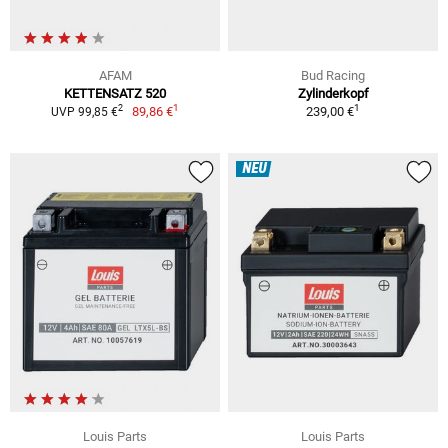
AFAM
Bud Racing
KETTENSATZ 520
Zylinderkopf
1
1
2
89,86 €
239,00 €
UVP 99,85 €
NEU
Louis Parts
Louis Parts