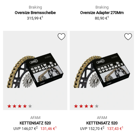
Braking
Braking
Oversize Bremsscheibe
Oversize Adapter 270Mm
1
1
315,99 €
80,90 €
AFAM
AFAM
KETTENSATZ 520
KETTENSATZ 520
1
1
2
2
131,46 €
137,43 €
UVP 146,07 €
UVP 152,70 €