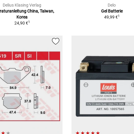
Delius Klasing Verlag
Delo
aturanleitung China, Taiwan,
Gel Batterie
1
Korea
49,99 €
1
24,90 €