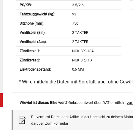
PS/KW:
3.5/2.6
Fahrzeuggewicht (kg):
93
Sitzhöhe (mm):
750
Ventilspiel (Ein):
2-TAKTER
Ventilspiel (Aus):
2-TAKTER
Zündkerze 1:
NGK BR8HSA
Zündkerze 2:
NGK BR8HIX
Elektrodenabstand:
0,6 MM
* Wir ermitteln die Daten mit Sorgfalt, aber ohne Gewä
Wieviel ist dieses Bike wert?
Gebrauchtwert über DAT ermitteln:
zu
Du vermisst Daten oder Artikel in der Übersicht zu deinem Motor
darüber.
Zum Formular