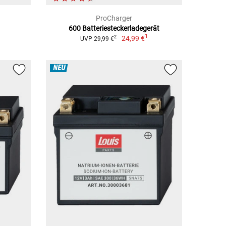
ProCharger
600 Batteriesteckerladegerät
1
24,99 €
2
UVP 29,99 €
NEU