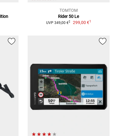
TOMTOM
ition
Rider 50 Le
1
299,00 €
2
UVP 349,00 €