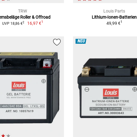
TRW
Louis Parts
emsbeläge Roller & Offroad
Lithium-Ionen-Batterien
1
1
16,97 €
49,99 €
2
UVP 18,86 €
NEU