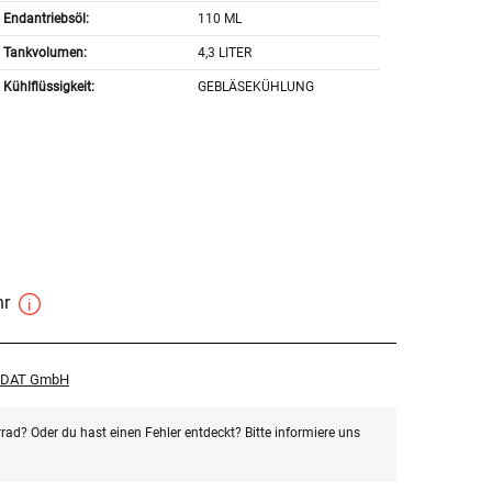
Endantriebsöl:
110 ML
Tankvolumen:
4,3 LITER
Kühlflüssigkeit:
GEBLÄSEKÜHLUNG
hr
r DAT GmbH
rad? Oder du hast einen Fehler entdeckt? Bitte informiere uns