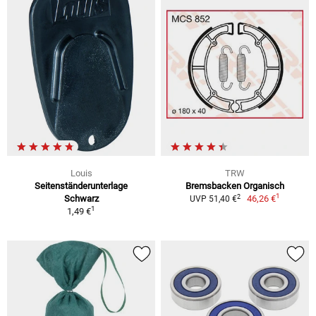
Louis
TRW
Seitenständerunterlage
Bremsbacken Organisch
1
2
Schwarz
46,26 €
UVP 51,40 €
1
1,49 €