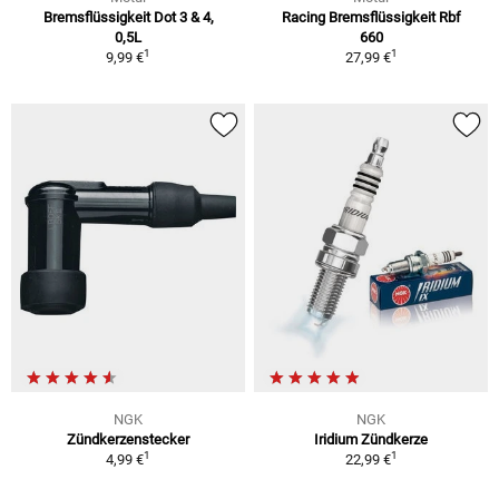
Bremsflüssigkeit Dot 3 & 4,
Racing Bremsflüssigkeit Rbf
0,5L
660
1
1
9,99 €
27,99 €
NGK
NGK
Zündkerzenstecker
Iridium Zündkerze
1
1
4,99 €
22,99 €