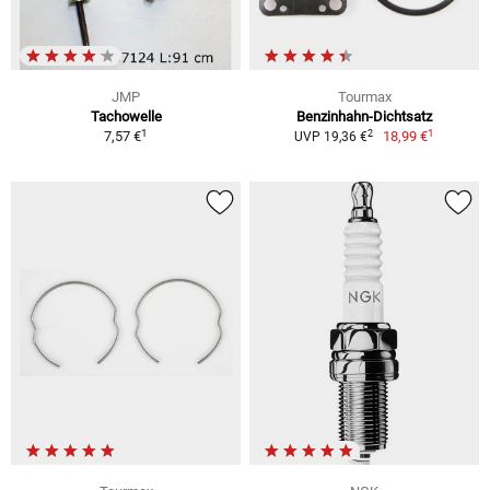
JMP
Tourmax
Tachowelle
Benzinhahn-Dichtsatz
1
1
2
7,57 €
18,99 €
UVP 19,36 €