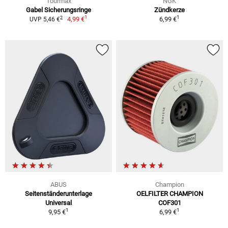
Tourmax
NGK
Gabel Sicherungsringe
Zündkerze
1
1
2
4,99 €
6,99 €
UVP 5,46 €
ABUS
Champion
Seitenständerunterlage
OELFILTER CHAMPION
Universal
COF301
1
1
9,95 €
6,99 €