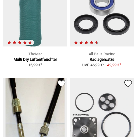
ThoMar
All Balls Racing
Multi Dry Luftentfeuchter
Radlagersätze
1
1
2
15,99 €
42,29 €
UVP 46,99 €