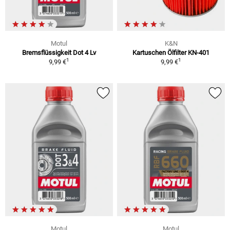
Motul
K&N
Bremsflüssigkeit Dot 4 Lv
Kartuschen Ölfilter KN-401
1
1
9,99 €
9,99 €
Motul
Motul