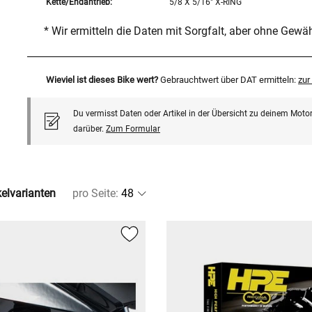
Kette/Endantrieb:
5/8 X 5/16" X-RING
* Wir ermitteln die Daten mit Sorgfalt, aber ohne Gewä
Wieviel ist dieses Bike wert?
Gebrauchtwert über DAT ermitteln:
zu
Du vermisst Daten oder Artikel in der Übersicht zu deinem Motor
darüber.
Zum Formular
kelvarianten
pro Seite
: