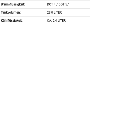
Bremsflüssigkeit:
DOT 4 / DOT 5.1
Tankvolumen:
23,0 LITER
Kühlflüssigkeit:
CA. 2,4 LITER