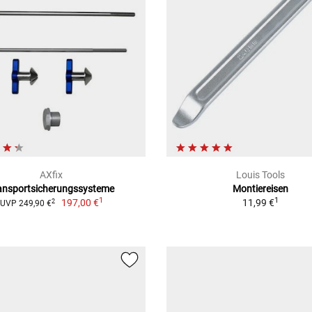
AXfix
Louis Tools
ansportsicherungssysteme
Montiereisen
1
1
197,00 €
11,99 €
2
UVP 249,90 €