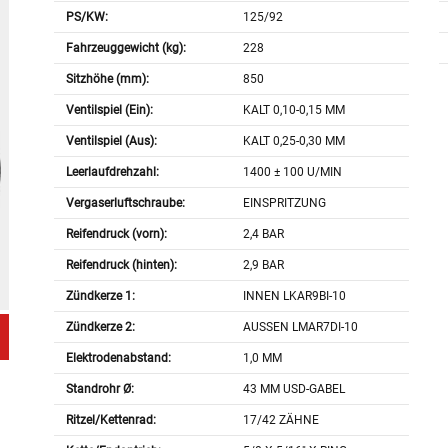
PS/KW:
125/92
Fahrzeuggewicht (kg):
228
Sitzhöhe (mm):
850
Ventilspiel (Ein):
KALT 0,10-0,15 MM
Ventilspiel (Aus):
KALT 0,25-0,30 MM
Leerlaufdrehzahl:
1400 ± 100 U/MIN
Vergaserluftschraube:
EINSPRITZUNG
Reifendruck (vorn):
2,4 BAR
Reifendruck (hinten):
2,9 BAR
Zündkerze 1:
INNEN LKAR9BI-10
Zündkerze 2:
AUSSEN LMAR7DI-10
Elektrodenabstand:
1,0 MM
Standrohr Ø:
43 MM USD-GABEL
Ritzel/Kettenrad:
17/42 ZÄHNE