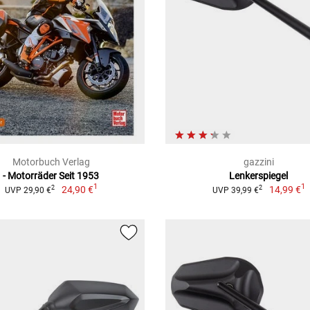
Motorbuch Verlag
gazzini
- Motorräder Seit 1953
Lenkerspiegel
1
1
24,90 €
14,99 €
2
2
UVP 29,90 €
UVP 39,99 €