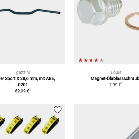
gazzini
Louis
er Sport X 28,6 mm, mit ABE,
Magnet-Ölablassschrau
1
0201
7,99 €
1
69,99 €