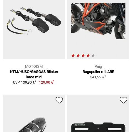
MOTOISM
Puig
KTM/HUSQ/GASGAS Blinker
Bugspoiler mit ABE
1
Race mini
341,99 €
1
2
129,90 €
UVP 139,90 €