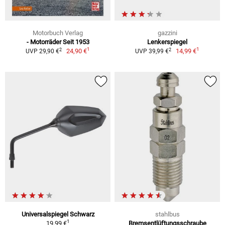
Motorbuch Verlag
gazzini
- Motorräder Seit 1953
Lenkerspiegel
1
1
2
2
24,90 €
14,99 €
UVP 29,90 €
UVP 39,99 €
Universalspiegel Schwarz
stahlbus
1
19,99 €
Bremsentlüftungsschraube