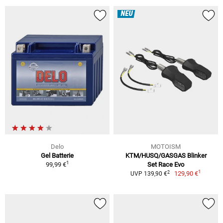
NEU
Delo
MOTOISM
Gel Batterie
KTM/HUSQ/GASGAS Blinker
1
99,99 €
Set Race Evo
1
2
129,90 €
UVP 139,90 €