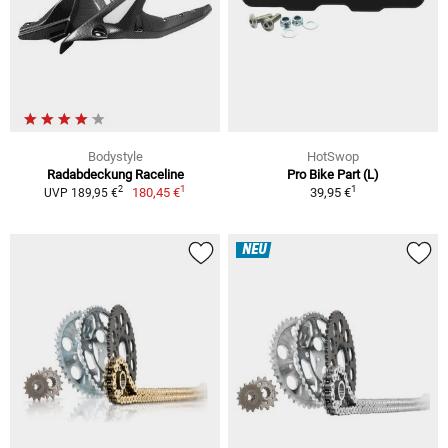
Bodystyle
HotSwop
Radabdeckung Raceline
Pro Bike Part (L)
1
1
2
180,45 €
39,95 €
UVP 189,95 €
NEU