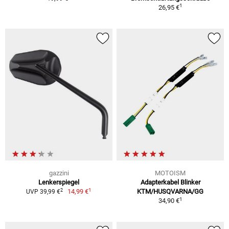
1
26,95 €
gazzini
MOTOISM
Lenkerspiegel
Adapterkabel Blinker
1
2
14,99 €
KTM/HUSQVARNA/GG
UVP 39,99 €
1
34,90 €