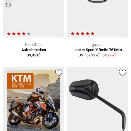
Kern-Stabi
gazzini
Aufnahmedorn
Lenker Sport X Breite 761Mm
1
1
2
39,95 €
54,97 €
UVP 89,99 €