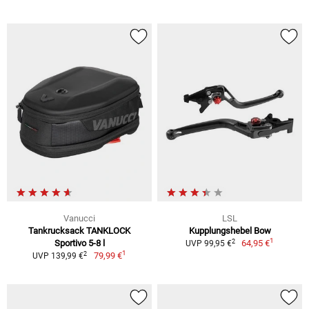
Vanucci
LSL
Tankrucksack TANKLOCK
Kupplungshebel Bow
1
2
Sportivo 5-8 l
64,95 €
UVP 99,95 €
1
2
79,99 €
UVP 139,99 €