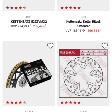
DID
DID
KETTENSATZ 525ZVMX2
Kettensatz: Kette, Ritzel,
1
2
202,49 €
Kettenrad
UVP 224,99 €
1
2
166,64 €
UVP 185,16 €
AFAM
TRW