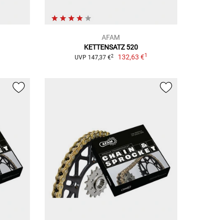
AFAM
KETTENSATZ 520
1
1
132,63 €
2
UVP 147,37 €