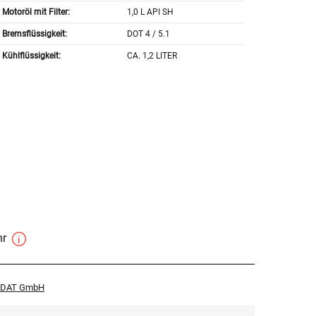
Motoröl mit Filter:
1,0 L API SH
Bremsflüssigkeit:
DOT 4 / 5.1
Kühlflüssigkeit:
CA. 1,2 LITER
hr
r DAT GmbH