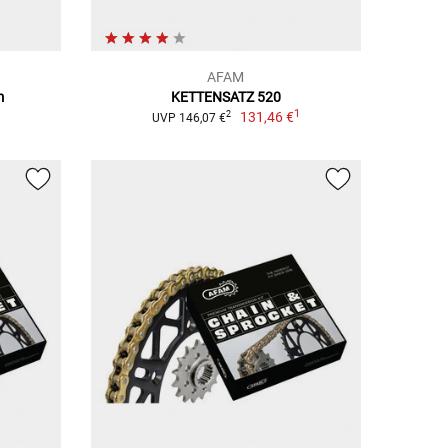
AFAM
m
KETTENSATZ 520
1
131,46 €
2
UVP 146,07 €