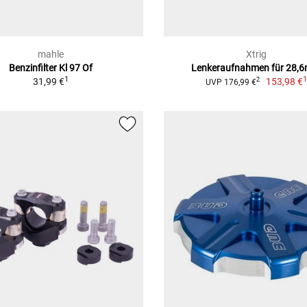
mahle
Xtrig
Benzinfilter Kl 97 Of
Lenkeraufnahmen für 28,
1
31,99 €
153,98 €
2
UVP 176,99 €