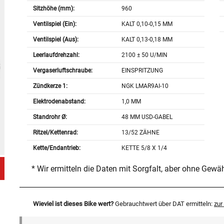
Sitzhöhe (mm):
960
Ventilspiel (Ein):
KALT 0,10-0,15 MM
Ventilspiel (Aus):
KALT 0,13-0,18 MM
Leerlaufdrehzahl:
2100 ± 50 U/MIN
Vergaserluftschraube:
EINSPRITZUNG
Zündkerze 1:
NGK LMAR9AI-10
Elektrodenabstand:
1,0 MM
Standrohr Ø:
48 MM USD-GABEL
Ritzel/Kettenrad:
13/52 ZÄHNE
Kette/Endantrieb:
KETTE 5/8 X 1/4
* Wir ermitteln die Daten mit Sorgfalt, aber ohne Gewä
Wieviel ist dieses Bike wert?
Gebrauchtwert über DAT ermitteln:
zu