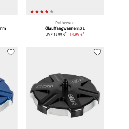
Rothewald
6mm
Ölauffangwanne 8,0 L
1
1
14,99 €
2
UVP 19,99 €