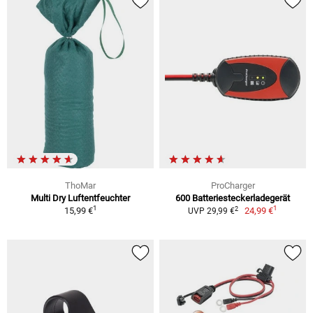
ThoMar
ProCharger
Multi Dry Luftentfeuchter
600 Batteriesteckerladegerät
1
1
2
15,99 €
24,99 €
UVP 29,99 €