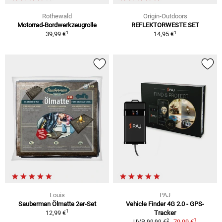
Rothewald
Origin-Outdoors
Motorrad-Bordwerkzeugrolle
REFLEKTORWESTE SET
1
1
39,99 €
14,95 €
Louis
PAJ
Sauberman Ölmatte 2er-Set
Vehicle Finder 4G 2.0 - GPS-
1
12,99 €
Tracker
1
2
79,99 €