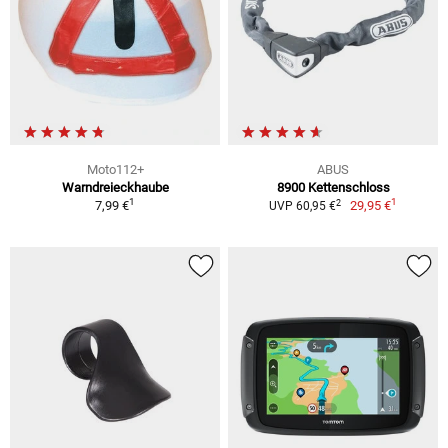
Moto112+
ABUS
Warndreieckhaube
8900 Kettenschloss
1
1
2
7,99 €
29,95 €
UVP 60,95 €