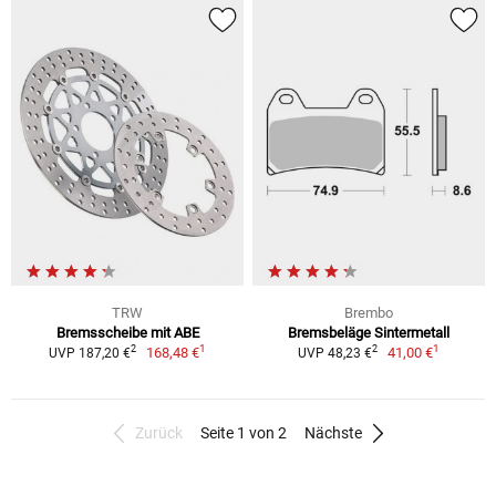
TRW
Brembo
Bremsscheibe mit ABE
Bremsbeläge Sintermetall
1
1
2
2
168,48 €
41,00 €
UVP 187,20 €
UVP 48,23 €
Zurück
Seite 1 von 2
Nächste