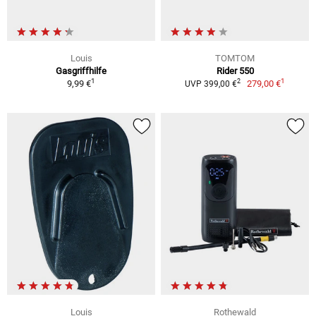
Louis
TOMTOM
Gasgriffhilfe
Rider 550
1
1
2
9,99 €
279,00 €
UVP 399,00 €
Louis
Rothewald