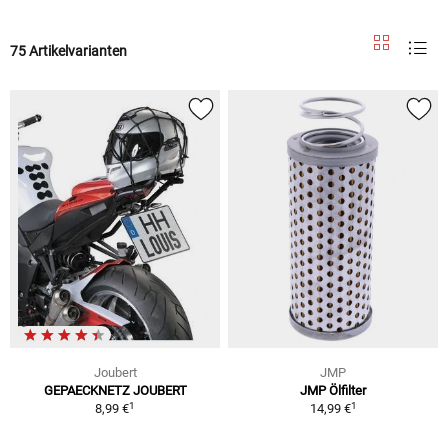
75 Artikelvarianten
Joubert
JMP
GEPAECKNETZ JOUBERT
JMP Ölfilter
1
1
8,99 €
14,99 €