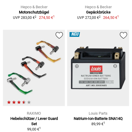
Hepco & Becker
Hepco & Becker
Motorschutzbügel
Gepäckbrücke
1
1
2
2
274,50 €
264,50 €
UVP 283,00 €
UVP 272,00 €
NEU
RAXIMO
Louis Parts
Hebelschützer / Lever Guard
Natrium-Ion-Batterie SNA14Q
1
Set
89,99 €
1
99,00 €