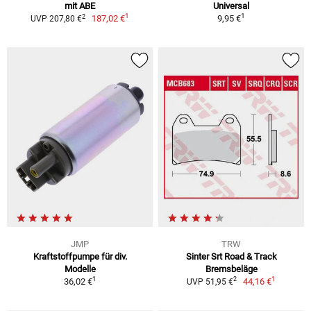
mit ABE
Universal
1
1
2
187,02 €
9,95 €
UVP 207,80 €
JMP
TRW
Kraftstoffpumpe für div.
Sinter Srt Road & Track
Modelle
Bremsbeläge
1
1
2
36,02 €
44,16 €
UVP 51,95 €