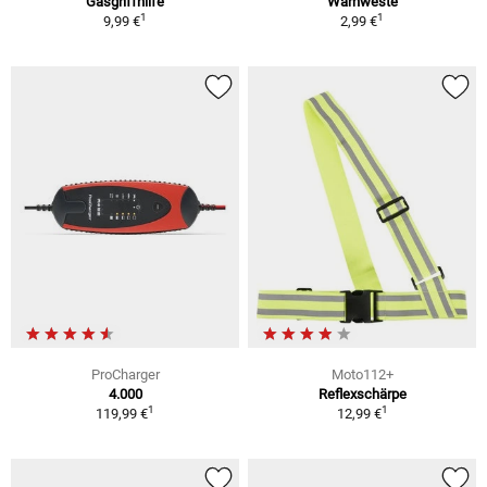
Gasgriffhilfe
Warnweste
1
1
9,99 €
2,99 €
ProCharger
Moto112+
4.000
Reflexschärpe
1
1
119,99 €
12,99 €