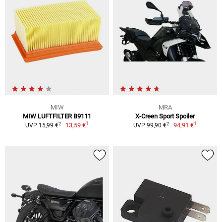
MIW
MRA
MIW LUFTFILTER B9111
X-Creen Sport Spoiler
1
1
2
2
13,59 €
94,91 €
UVP 15,99 €
UVP 99,90 €