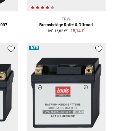
TRW
F097
Bremsbeläge Roller & Offroad
1
15,14 €
2
UVP 16,82 €
NEU