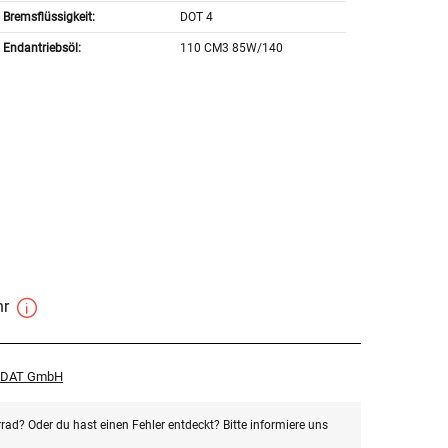
Bremsflüssigkeit:
DOT 4
Endantriebsöl:
110 CM3 85W/140
hr
r DAT GmbH
rad? Oder du hast einen Fehler entdeckt? Bitte informiere uns