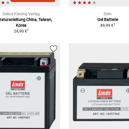
Delius Klasing Verlag
Delo
aturanleitung China, Taiwan,
Gel Batterie
1
Korea
49,99 €
1
24,90 €