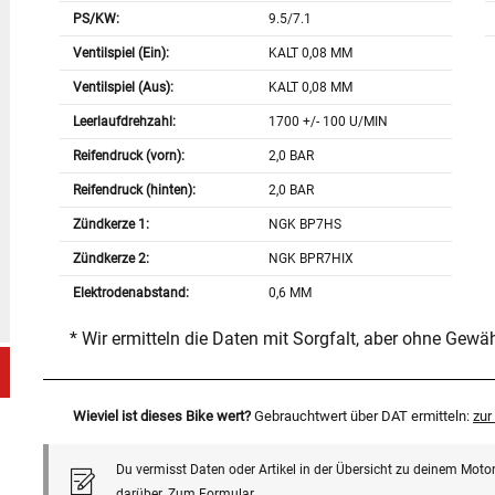
PS/KW:
9.5/7.1
Ventilspiel (Ein):
KALT 0,08 MM
Ventilspiel (Aus):
KALT 0,08 MM
Leerlaufdrehzahl:
1700 +/- 100 U/MIN
Reifendruck (vorn):
2,0 BAR
Reifendruck (hinten):
2,0 BAR
Zündkerze 1:
NGK BP7HS
Zündkerze 2:
NGK BPR7HIX
Elektrodenabstand:
0,6 MM
* Wir ermitteln die Daten mit Sorgfalt, aber ohne Gewä
Wieviel ist dieses Bike wert?
Gebrauchtwert über DAT ermitteln:
zu
Du vermisst Daten oder Artikel in der Übersicht zu deinem Motor
darüber.
Zum Formular