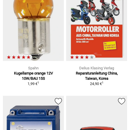
Spahn
Delius Klasing Verlag
Kugellampe orange 12V
Reparaturanleitung China,
10W/BAU 15S
Taiwan, Korea
1
1
1,99 €
24,90 €