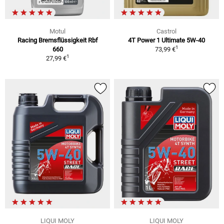
Motul
Castrol
Racing Bremsflüssigkeit Rbf
4T Power 1 Ultimate 5W-40
1
660
73,99 €
1
27,99 €
LIQUI MOLY
LIQUI MOLY