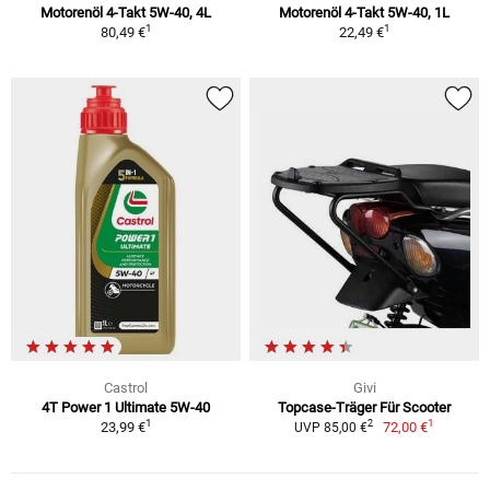
Motorenöl 4-Takt 5W-40, 4L
Motorenöl 4-Takt 5W-40, 1L
1
1
80,49 €
22,49 €
Castrol
Givi
4T Power 1 Ultimate 5W-40
Topcase-Träger Für Scooter
1
1
2
23,99 €
72,00 €
UVP 85,00 €