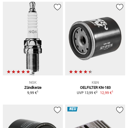
NGK
K&N
Zündkerze
OELFILTER KN-183
1
1
2
9,99 €
12,99 €
UVP 13,99 €
NEU