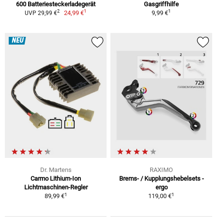
600 Batteriesteckerladegerät
Gasgriffhilfe
1
1
2
24,99 €
9,99 €
UVP 29,99 €
NEU
Dr. Martens
RAXIMO
Carmo Lithium-Ion
Brems- / Kupplungshebelsets -
Lichtmaschinen-Regler
ergo
1
1
89,99 €
119,00 €