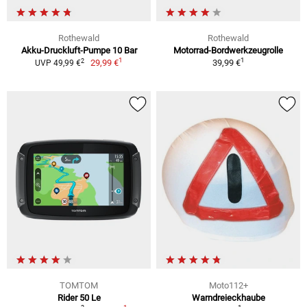
Rothewald
Rothewald
Akku-Druckluft-Pumpe 10 Bar
Motorrad-Bordwerkzeugrolle
1
1
2
29,99 €
39,99 €
UVP 49,99 €
TOMTOM
Moto112+
Rider 50 Le
Warndreieckhaube