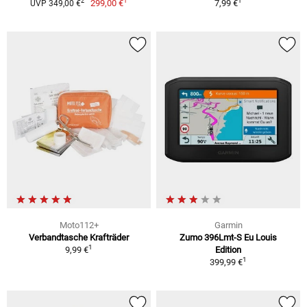
1
1
2
299,00 €
7,99 €
UVP 349,00 €
Moto112+
Garmin
Verbandtasche Krafträder
Zumo 396Lmt-S Eu Louis
1
9,99 €
Edition
1
399,99 €