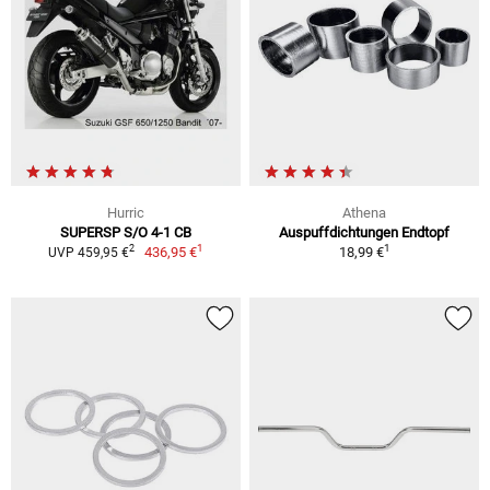
Hurric
Athena
SUPERSP S/O 4-1 CB
Auspuffdichtungen Endtopf
1
1
2
436,95 €
18,99 €
UVP 459,95 €