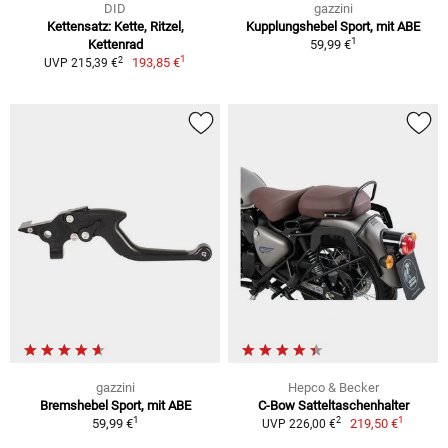
DID
gazzini
Kettensatz: Kette, Ritzel,
Kupplungshebel Sport, mit ABE
1
Kettenrad
59,99 €
1
2
193,85 €
UVP 215,39 €
gazzini
Hepco & Becker
Bremshebel Sport, mit ABE
C-Bow Satteltaschenhalter
1
1
2
59,99 €
219,50 €
UVP 226,00 €