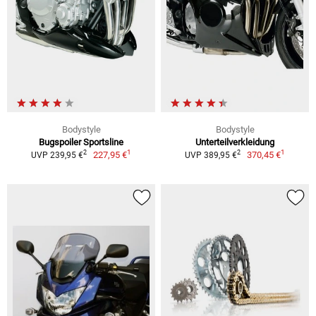
Bodystyle
Bodystyle
Bugspoiler Sportsline
Unterteilverkleidung
1
1
2
2
227,95 €
370,45 €
UVP 239,95 €
UVP 389,95 €