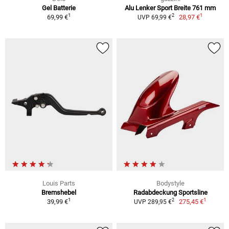
Gel Batterie
Alu Lenker Sport Breite 761 mm
1
1
2
69,99 €
28,97 €
UVP 69,99 €
Louis Parts
Bodystyle
Bremshebel
Radabdeckung Sportsline
1
1
2
39,99 €
275,45 €
UVP 289,95 €