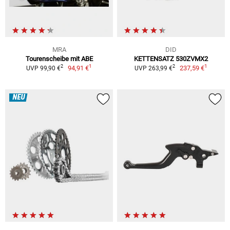
MRA
DID
Tourenscheibe mit ABE
KETTENSATZ 530ZVMX2
1
1
2
2
94,91 €
237,59 €
UVP 99,90 €
UVP 263,99 €
NEU