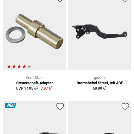
Kern-Stabi
gazzini
Steuerschaft-Adapter
Bremshebel Street, mit ABE
1
1
2
7,97 €
59,99 €
UVP 14,95 €
NEU