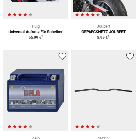
Puig
Joubert
Universal-Aufsatz Für Scheiben
GEPAECKNETZ JOUBERT
1
1
55,99 €
8,99 €
Delo
gazzini