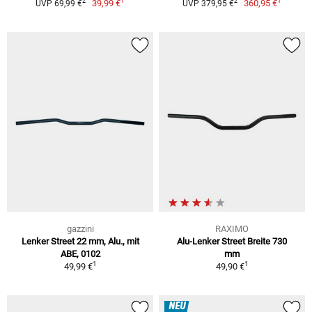
1
1
2
2
39,99 €
360,95 €
UVP 69,99 €
UVP 379,95 €
gazzini
RAXIMO
Lenker Street 22 mm, Alu., mit
Alu-Lenker Street Breite 730
ABE, 0102
mm
1
1
49,99 €
49,90 €
NEU