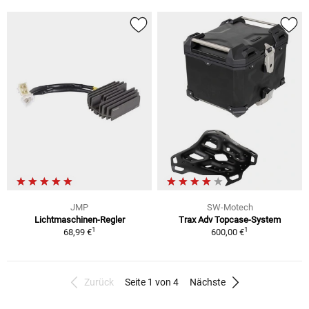
JMP
SW-Motech
Lichtmaschinen-Regler
Trax Adv Topcase-System
1
1
68,99 €
600,00 €
Zurück
Seite 1 von 4
Nächste