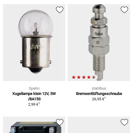
Spahn
stahlbus
Kugellampe klein 12V, 5W
Bremsentlüftungsschraube
1
/BA15S
26,95 €
1
2,99 €