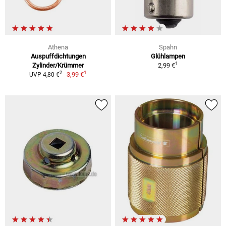
Athena
Spahn
Auspuffdichtungen
Glühlampen
1
Zylinder/Krümmer
2,99 €
1
2
3,99 €
UVP 4,80 €