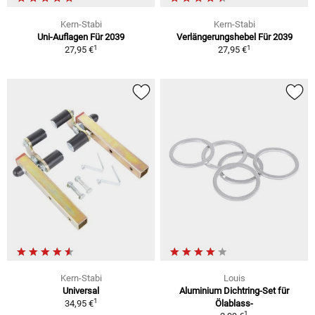
Kern-Stabi
Kern-Stabi
Uni-Auflagen Für 2039
Verlängerungshebel Für 2039
1
1
27,95 €
27,95 €
Kern-Stabi
Louis
Universal
Aluminium Dichtring-Set für
1
34,95 €
Ölablass-
1