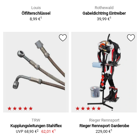
Louis
Rothewald
Ölfilterschlüssel
Gabeldichtring Eintreiber
1
1
8,99 €
39,99 €
TRW
Rieger Rennsport
Kupplungsleitungen Stahlflex
Rieger Rennsport Garderobe
1
1
2
62,01 €
229,00 €
UVP 68,90 €