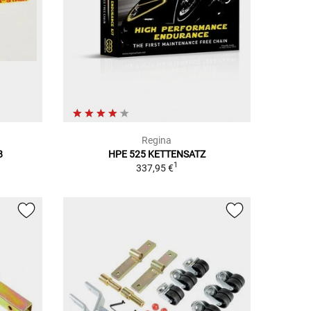
Regina
8
HPE 525 KETTENSATZ
1
337,95 €