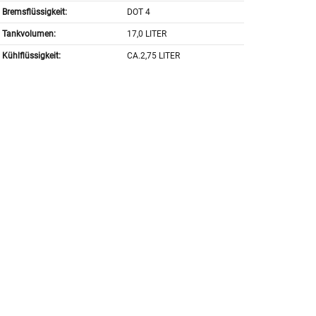
Bremsflüssigkeit:
DOT 4
Tankvolumen:
17,0 LITER
Kühlflüssigkeit:
CA.2,75 LITER