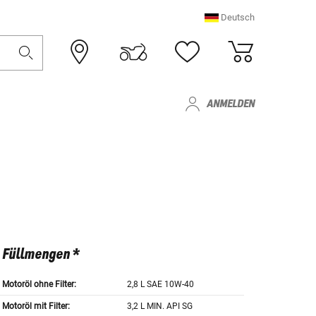
Deutsch
ANMELDEN
Füllmengen *
Motoröl ohne Filter:
2,8 L SAE 10W-40
Motoröl mit Filter:
3,2 L MIN. API SG