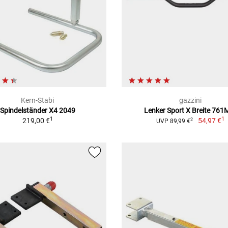
Kern-Stabi
gazzini
Spindelständer X4 2049
Lenker Sport X Breite 76
1
1
219,00 €
54,97 €
2
UVP 89,99 €