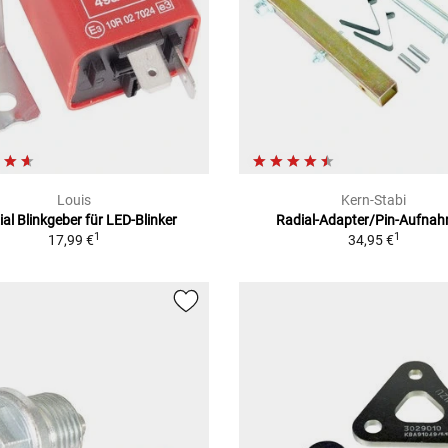
Louis
Kern-Stabi
ial Blinkgeber für LED-Blinker
Radial-Adapter/Pin-Aufna
1
1
17,99 €
34,95 €