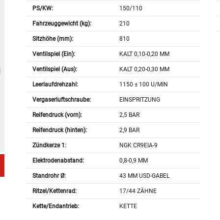
PS/KW:
150/110
Fahrzeuggewicht (kg):
210
Sitzhöhe (mm):
810
Ventilspiel (Ein):
KALT 0,10-0,20 MM
Ventilspiel (Aus):
KALT 0,20-0,30 MM
Leerlaufdrehzahl:
1150 ± 100 U/MIN
Vergaserluftschraube:
EINSPRITZUNG
Reifendruck (vorn):
2,5 BAR
Reifendruck (hinten):
2,9 BAR
Zündkerze 1:
NGK CR9EIA-9
Elektrodenabstand:
0,8-0,9 MM
Standrohr Ø:
43 MM USD-GABEL
Ritzel/Kettenrad:
17/44 ZÄHNE
Kette/Endantrieb:
KETTE