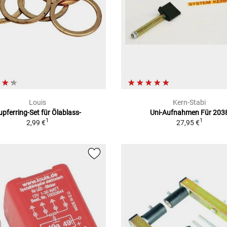
Louis
Kern-Stabi
upferring-Set für Ölablass-
Uni-Aufnahmen Für 203
1
1
2,99 €
27,95 €