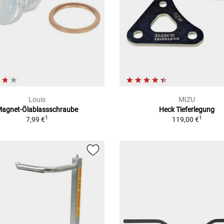
Louis
MIZU
agnet-Ölablassschraube
Heck Tieferlegung
1
1
7,99 €
119,00 €