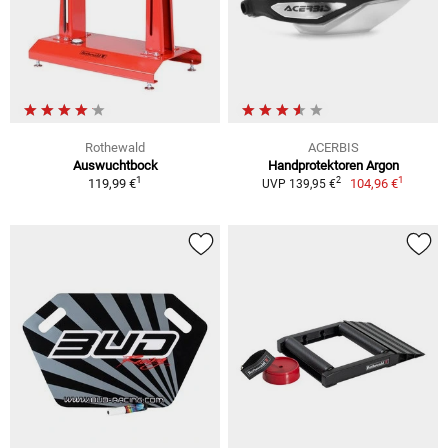
Rothewald
ACERBIS
Auswuchtbock
Handprotektoren Argon
1
1
2
119,99 €
104,96 €
UVP 139,95 €