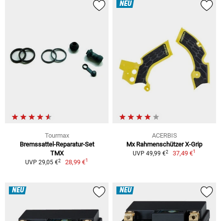
NEU
Tourmax
ACERBIS
Bremssattel-Reparatur-Set
Mx Rahmenschützer X-Grip
1
2
TMX
37,49 €
UVP 49,99 €
1
2
28,99 €
UVP 29,05 €
NEU
NEU