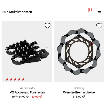
337 Artikelvarianten
Accossato
Braking
MX Accossato Fussrasten
Oversize Bremsscheibe
1
1
2
49,99 €
315,99 €
UVP 84,99 €