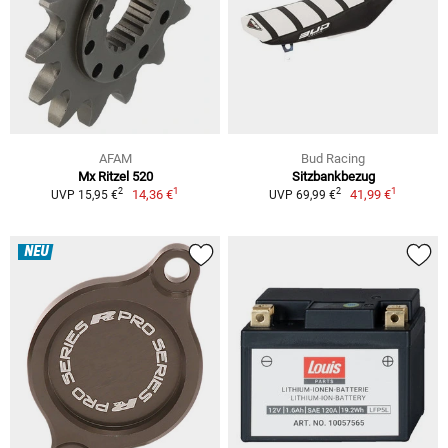
AFAM
Bud Racing
Mx Ritzel 520
Sitzbankbezug
1
1
2
2
14,36 €
41,99 €
UVP 15,95 €
UVP 69,99 €
NEU