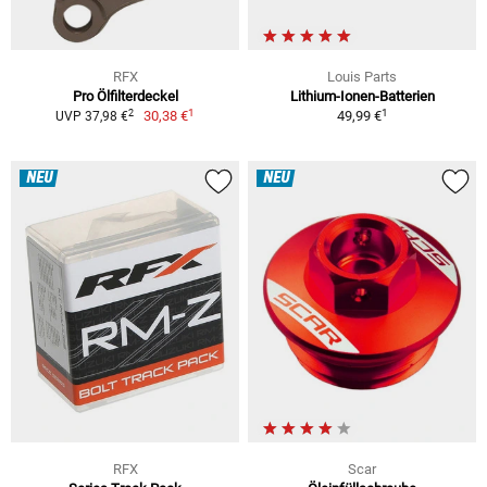
RFX
Louis Parts
Pro Ölfilterdeckel
Lithium-Ionen-Batterien
1
1
2
30,38 €
49,99 €
UVP 37,98 €
NEU
NEU
RFX
Scar