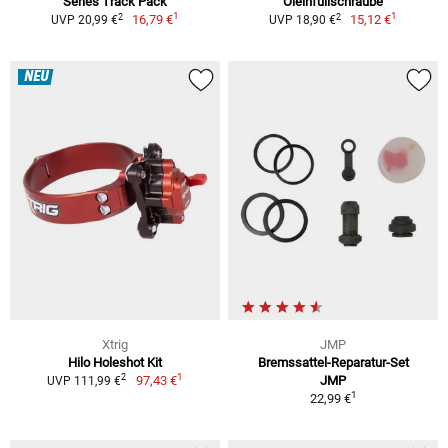
Series Track Pack
Öleinfüllschraube
1
1
2
2
16,79 €
15,12 €
UVP 20,99 €
UVP 18,90 €
NEU
Xtrig
JMP
Hilo Holeshot Kit
Bremssattel-Reparatur-Set
1
2
97,43 €
JMP
UVP 111,99 €
1
22,99 €