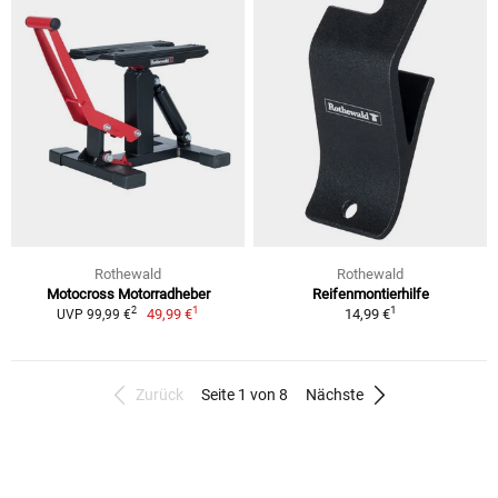
Rothewald
Rothewald
Motocross Motorradheber
Reifenmontierhilfe
1
1
2
49,99 €
14,99 €
UVP 99,99 €
Zurück
Seite 1 von 8
Nächste