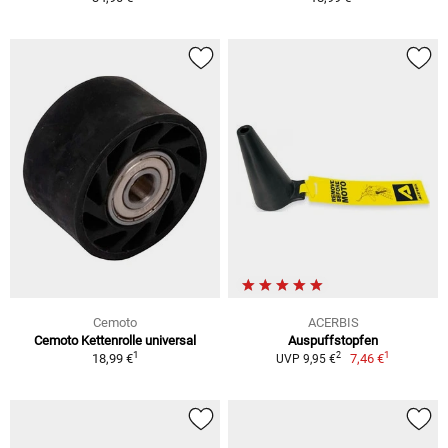
Cemoto
ACERBIS
Cemoto Kettenrolle universal
Auspuffstopfen
1
1
2
18,99 €
7,46 €
UVP 9,95 €