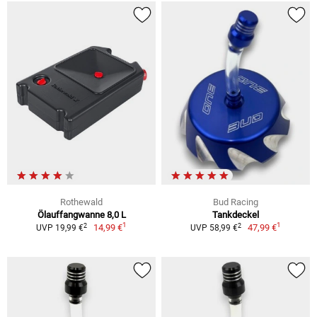
Rothewald
Bud Racing
Ölauffangwanne 8,0 L
Tankdeckel
1
1
2
2
14,99 €
47,99 €
UVP 19,99 €
UVP 58,99 €