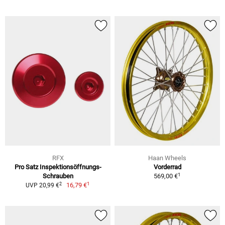
RFX
Haan Wheels
Pro Satz Inspektionsöffnungs-
Vorderrad
1
Schrauben
569,00 €
1
2
16,79 €
UVP 20,99 €