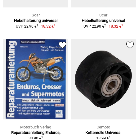
Scar
Scar
Hebelhalterung universal
Hebelhalterung universal
1
1
2
2
18,32 €
18,32 €
UVP 22,90 €
UVP 22,90 €
Motorbuch Verlag
Cemoto
Reparaturanleitung Enduros,
Kettenrolle Universal
1
1
34,90 €
18,99 €