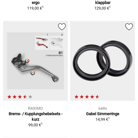
ergo
klappbar
1
1
119,00 €
129,00 €
RAXIMO
saito
Brems- / Kupplungshebelsets -
Gabel Simmerringe
1
kurz
14,99 €
1
99,00 €