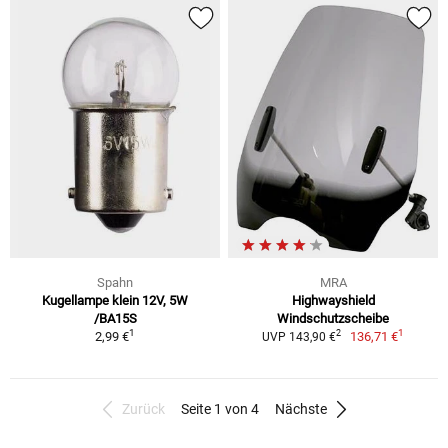
Spahn
MRA
Kugellampe klein 12V, 5W
Highwayshield
/BA15S
Windschutzscheibe
1
1
2
2,99 €
136,71 €
UVP 143,90 €
Zurück
Seite 1 von 4
Nächste