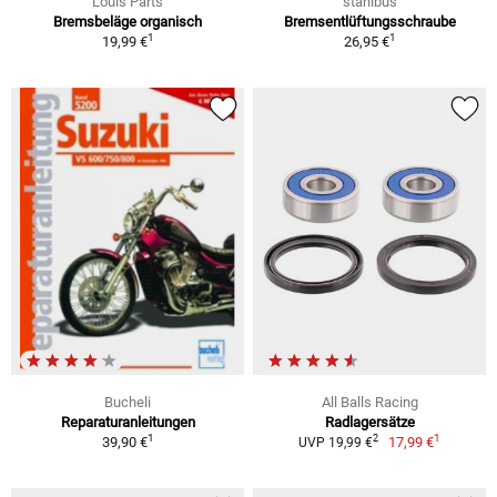
Louis Parts
stahlbus
Bremsbeläge organisch
Bremsentlüftungsschraube
1
1
19,99 €
26,95 €
Bucheli
All Balls Racing
Reparaturanleitungen
Radlagersätze
1
1
2
39,90 €
17,99 €
UVP 19,99 €