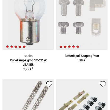
Spahn
Batteriepol-Adapter, Paar
1
Kugellampe groß 12V 21W
4,99 €
/BA15S
1
2,99 €