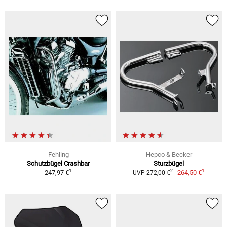
Fehling
Hepco & Becker
Schutzbügel Crashbar
Sturzbügel
1
1
2
247,97 €
264,50 €
UVP 272,00 €