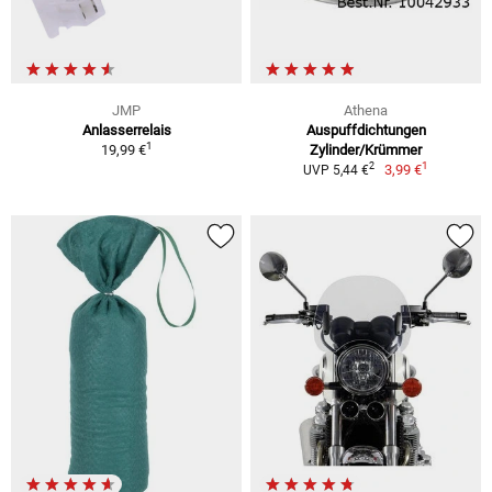
JMP
Athena
Anlasserrelais
Auspuffdichtungen
1
19,99 €
Zylinder/Krümmer
1
2
3,99 €
UVP 5,44 €