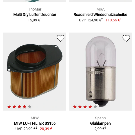
ThoMar
MRA
Multi Dry Luftentfeuchter
Roadshield Windschutzscheibe
1
1
2
15,99 €
118,66 €
UVP 124,90 €
MIW
Spahn
MIW LUFTFILTER S3156
Glühlampen
1
1
2
20,39 €
2,99 €
UVP 23,99 €