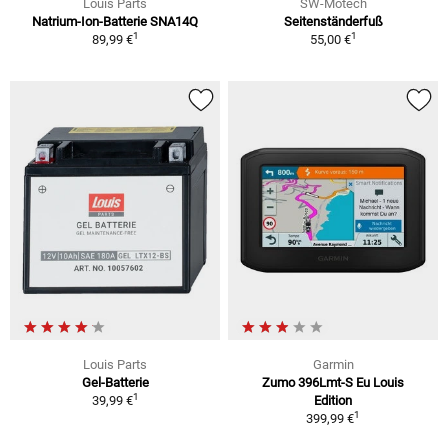
Louis Parts
SW-Motech
Natrium-Ion-Batterie SNA14Q
Seitenständerfuß
1
1
89,99 €
55,00 €
Louis Parts
Garmin
Gel-Batterie
Zumo 396Lmt-S Eu Louis
1
39,99 €
Edition
1
399,99 €