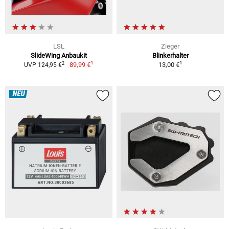
LSL
Zieger
SlideWing Anbaukit
Blinkerhalter
1
1
2
89,99 €
13,00 €
UVP 124,95 €
NEU