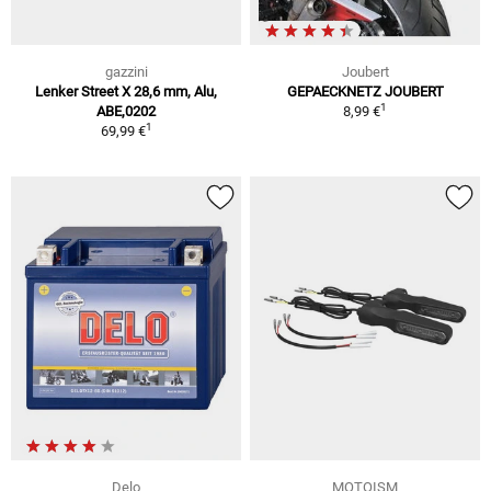
gazzini
Joubert
Lenker Street X 28,6 mm, Alu,
GEPAECKNETZ JOUBERT
1
ABE,0202
8,99 €
1
69,99 €
Delo
MOTOISM