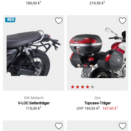
1
1
180,00 €
219,50 €
NEU
SW-Motech
Givi
V-LOC Seitenträger
Topcase-Träger
1
1
2
115,00 €
147,60 €
UVP 184,50 €