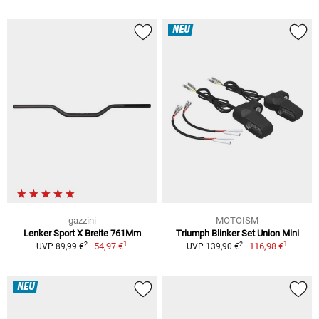
NEU
gazzini
MOTOISM
Lenker Sport X Breite 761Mm
Triumph Blinker Set Union Mini
1
1
2
2
54,97 €
116,98 €
UVP 89,99 €
UVP 139,90 €
NEU