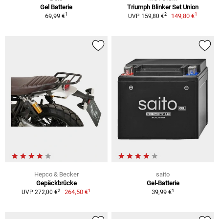
Gel Batterie
Triumph Blinker Set Union
1
1
2
69,99 €
149,80 €
UVP 159,80 €
Hepco & Becker
saito
Gepäckbrücke
Gel-Batterie
1
1
2
264,50 €
39,99 €
UVP 272,00 €