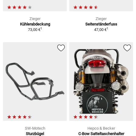
Zieger
Zieger
Kühlerabdeckung
Seitenständerfuss
1
1
73,00 €
47,00 €
SW-Motech
Hepco & Becker
Sturzbügel
C-Bow Satteltaschenhalter