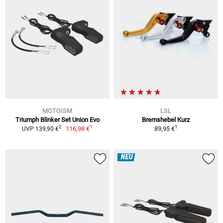
MOTOISM
LSL
Triumph Blinker Set Union Evo
Bremshebel Kurz
1
1
2
116,98 €
89,95 €
UVP 139,90 €
NEU