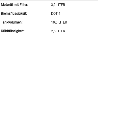
Motoröl mit Filter:
3,2 LITER
Bremsflüssigkeit:
DOT 4
Tankvolumen:
19,0 LITER
Kühlflüssigkeit:
2,5 LITER