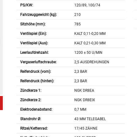
PS/KW:
120/89, 100/74
Fahrzeuggewicht (kg):
210
Sitzhöhe (mm):
785
Ventilspiel (Ein):
KALT 0,11-0,20 MM
Ventilspiel (Aus):
KALT 0,21-0,30 MM
Leerlaufdrehzahl:
1200 ± 50 U/MIN
Vergaserluftschraube:
2,5 AUSDREHUNGEN
Reifendruck (vorn):
2,3 BAR
Reifendruck (hinten):
2,3 BAR
Zündkerze 1:
NGK DR8EA
Zündkerze 2:
NGK DR8EIX
Elektrodenabstand:
0,7 MM
Standrohr Ø:
43 MM TELEGABEL
Ritzel/Kettenrad:
17/45 ZÄHNE