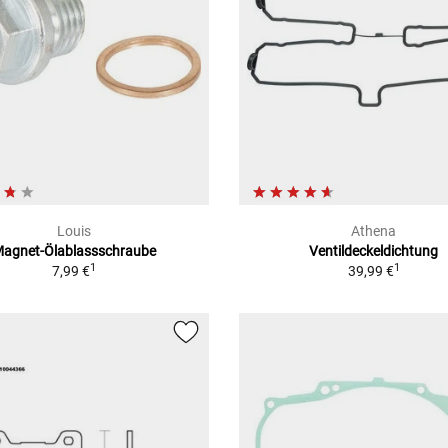
Louis
Athena
agnet-Ölablassschraube
Ventildeckeldichtung
1
1
7,99 €
39,99 €