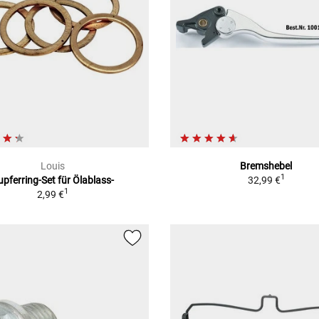
Louis
Bremshebel
1
upferring-Set für Ölablass-
32,99 €
1
2,99 €