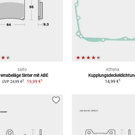
saito
Athena
remsbeläge Sinter mit ABE
Kupplungsdeckeldichtun
1
1
19,99 €
14,99 €
2
UVP 24,99 €