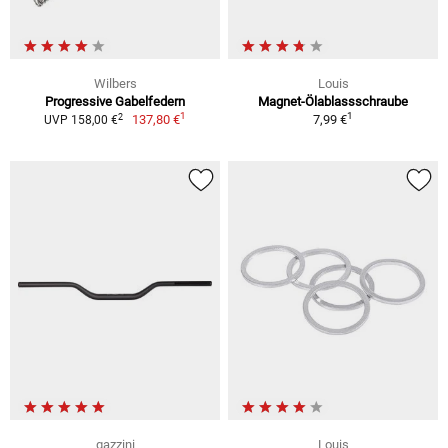
Wilbers
Louis
Progressive Gabelfedern
Magnet-Ölablassschraube
1
1
2
137,80 €
7,99 €
UVP 158,00 €
gazzini
Louis