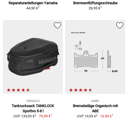
Reparaturanleitungen Yamaha
Bremsentlüftungsschraube
1
1
44,90 €
26,95 €
Vanucci
saito
Tankrucksack TANKLOCK
Bremsbeläge Organisch mit
Sportivo 5-8 l
ABE
1
1
2
2
79,99 €
16,99 €
UVP 139,99 €
UVP 19,99 €