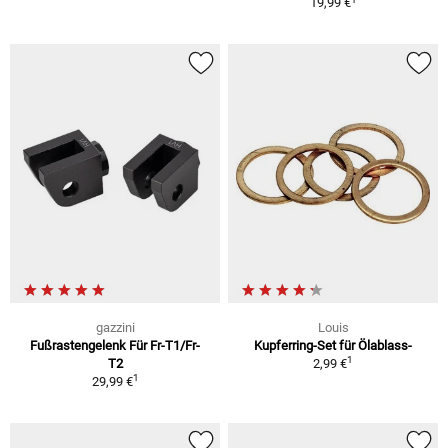
19,99 €
gazzini
Louis
Fußrastengelenk Für Fr-T1/Fr-
Kupferring-Set für Ölablass-
1
T2
2,99 €
1
29,99 €