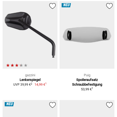
NEU
gazzini
Puig
Lenkerspiegel
Spoileraufsatz
1
2
14,99 €
Schraubbefestigung
UVP 39,99 €
1
53,99 €
NEU