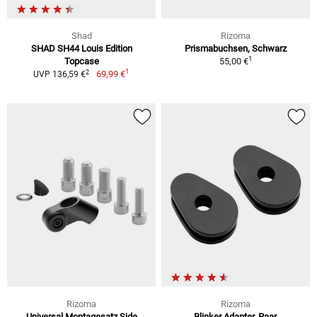
Shad
Rizoma
SHAD SH44 Louis Edition
Prismabuchsen, Schwarz
1
Topcase
55,00 €
1
2
69,99 €
UVP 136,59 €
Rizoma
Rizoma
Universal Montagesatz Side
Blinker Adapter, Paar,