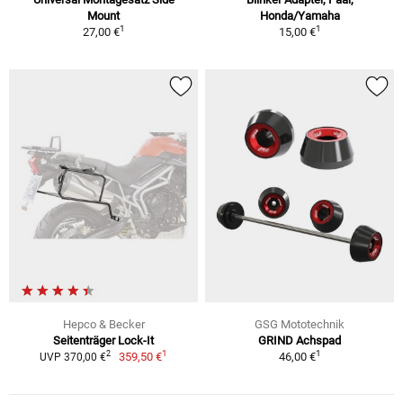
Mount
Honda/Yamaha
1
1
27,00 €
15,00 €
Hepco & Becker
GSG Mototechnik
Seitenträger Lock-It
GRIND Achspad
1
1
2
359,50 €
46,00 €
UVP 370,00 €