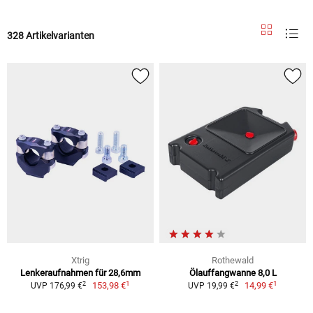
328 Artikelvarianten
Xtrig
Rothewald
Lenkeraufnahmen für 28,6mm
Ölauffangwanne 8,0 L
1
1
2
2
153,98 €
14,99 €
UVP 176,99 €
UVP 19,99 €