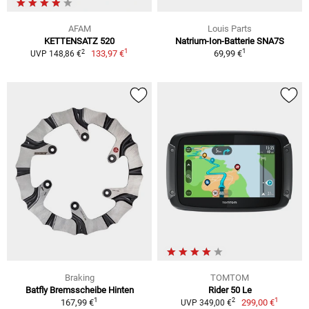
AFAM
Louis Parts
KETTENSATZ 520
Natrium-Ion-Batterie SNA7S
1
1
2
133,97 €
69,99 €
UVP 148,86 €
Braking
TOMTOM
Batfly Bremsscheibe Hinten
Rider 50 Le
1
1
2
167,99 €
299,00 €
UVP 349,00 €