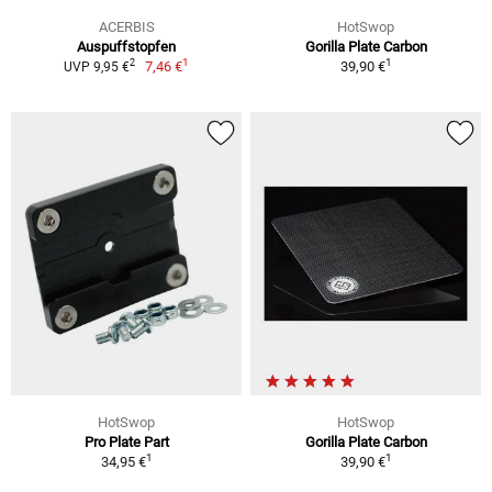
ACERBIS
HotSwop
Auspuffstopfen
Gorilla Plate Carbon
1
1
2
7,46 €
39,90 €
UVP 9,95 €
HotSwop
HotSwop
Pro Plate Part
Gorilla Plate Carbon
1
1
34,95 €
39,90 €