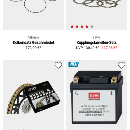
Athena
TRW
Kolbensatz Geschmiedet
Kupplungslamellen-Sets
1
1
2
173,99 €
117,36 €
UVP 130,40 €
NEU