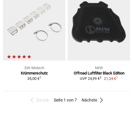
SW-Motech
MIW
Krümmerschutz
Offroad Luftfilter Black Edition
1
1
2
35,00 €
21,24 €
UVP 24,99 €
Zurück
Seite 1 von 7
Nächste