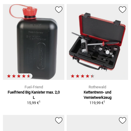
Fuel-Friend
Rothewald
Fuelfriend Big Kanister max. 2,0
Kettentrenn- und
L
Vernietwerkzeug
1
1
15,99 €
119,99 €