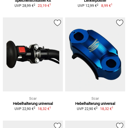
Speichenschlüssel Kit
Lenkerpolster
1
1
2
2
23,19 €
8,99 €
UVP 28,99 €
UVP 12,99 €
Scar
Scar
Hebelhalterung universal
Hebelhalterung universal
1
1
2
2
18,32 €
18,32 €
UVP 22,90 €
UVP 22,90 €