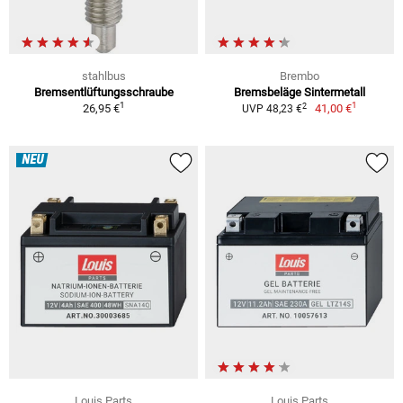
stahlbus
Brembo
Bremsentlüftungsschraube
Bremsbeläge Sintermetall
1
1
2
26,95 €
41,00 €
UVP 48,23 €
NEU
Louis Parts
Louis Parts