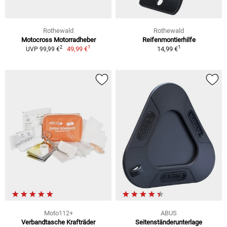
Rothewald
Rothewald
Motocross Motorradheber
Reifenmontierhilfe
1
1
2
49,99 €
14,99 €
UVP 99,99 €
Moto112+
ABUS
Verbandtasche Krafträder
Seitenständerunterlage