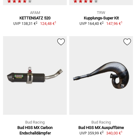
AFAM
TRW
KETTENSATZ 520
Kupplungs-Super Kit
1
1
2
2
124,48 €
147,96 €
UVP 138,31 €
UVP 164,40 €
Bud Racing
Bud Racing
Bud HGS MX Carbon
Bud HGS MX Auspuffbirne
1
2
Endschalldämpfer
340,00 €
UVP 359,99 €