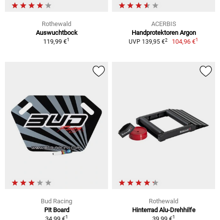
Rothewald
ACERBIS
Auswuchtbock
Handprotektoren Argon
1
1
2
119,99 €
104,96 €
UVP 139,95 €
Bud Racing
Rothewald
Pit Board
Hinterrad Alu-Drehhilfe
1
1
34,99 €
39,99 €