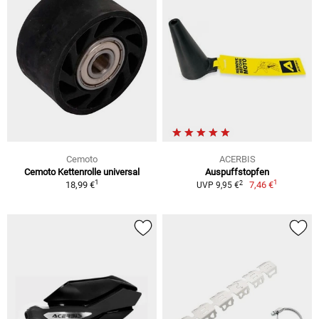
Cemoto
ACERBIS
Cemoto Kettenrolle universal
Auspuffstopfen
1
1
2
18,99 €
7,46 €
UVP 9,95 €