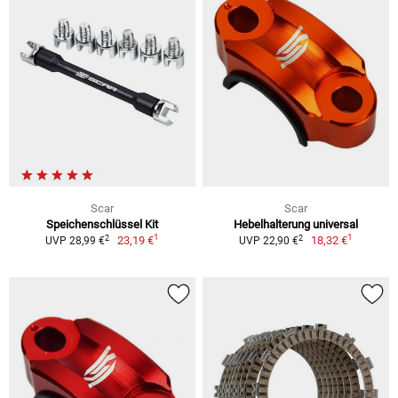
Scar
Scar
Speichenschlüssel Kit
Hebelhalterung universal
1
1
2
2
23,19 €
18,32 €
UVP 28,99 €
UVP 22,90 €