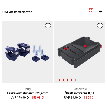
334 Artikelvarianten
Xtrig
Rothewald
Lenkeraufnahmen für 28,6mm
Ölauffangwanne 8,0 L
1
1
2
2
153,98 €
14,99 €
UVP 176,99 €
UVP 19,99 €