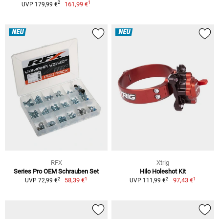
1
2
161,99 €
UVP 179,99 €
NEU
NEU
RFX
Xtrig
Series Pro OEM Schrauben Set
Hilo Holeshot Kit
1
1
2
2
58,39 €
97,43 €
UVP 72,99 €
UVP 111,99 €