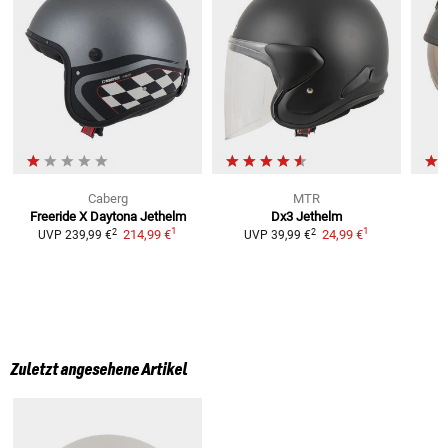
Caberg
MTR
Freeride X Daytona
Jethelm
Dx3
Jethelm
1
1
2
2
214,99 €
24,99 €
UVP
239,99 €
UVP
39,99 €
Zuletzt angesehene Artikel