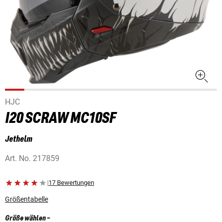
HJC
I20 SCRAW MC10SF
Jethelm
Art. No.
217859
|
17 Bewertungen
Größentabelle
Größe wählen
-