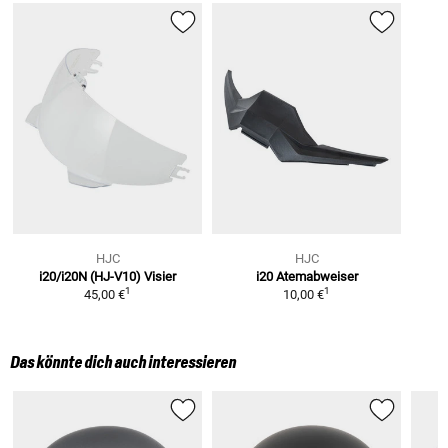
HJC
HJC
i20/i20N (HJ-V10)
Visier
i20
Atemabweiser
1
1
45,00 €
10,00 €
Das könnte dich auch interessieren