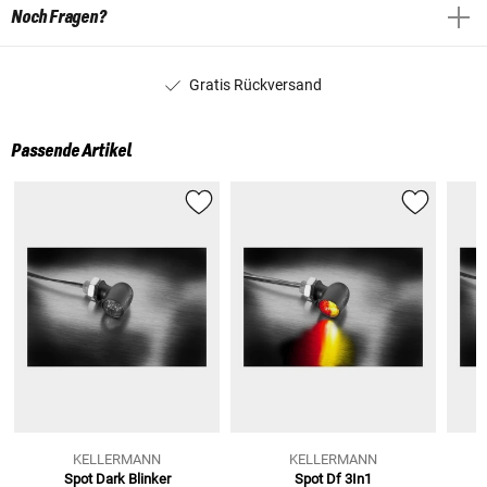
Noch Fragen?
Gratis Rückversand
Passende Artikel
KELLERMANN
KELLERMANN
Spot Dark Blinker
Spot Df 3In1
S