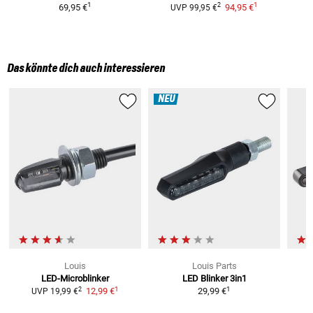
1
1
2
69,95 €
94,95 €
UVP
99,95 €
Das könnte dich auch interessieren
NEU
Louis
Louis Parts
LED-Microblinker
LED Blinker 3in1
S
1
1
2
12,99 €
29,99 €
UVP
19,99 €