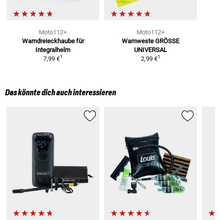
Moto112+
Moto112+
Warndreieckhaube
für
Warnweste
GRÖSSE
Integralhelm
UNIVERSAL
1
1
7,99 €
2,99 €
Das könnte dich auch interessieren