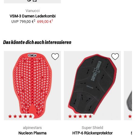
Vanucci
VSM-3 Damen
Lederkombi
1
2
699,00 €
UVP
799,00 €
Das könnte dich auch interessieren
alpinestars
Super Shield
Nucleon Plasma
HTP-6
Rückenprotektor
SC