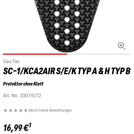
Sas-Tec
SC-1/KCA2AIR S/E/K TYP A & H TYP B
Protektor ohne Klett
Art. No.
20019272
|
Noch keine Bewertungen.
1
16,99 €