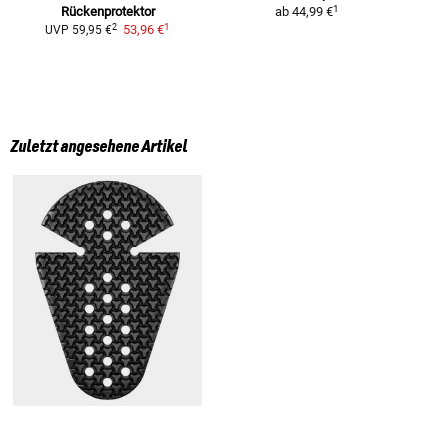
1
Rückenprotektor
ab
44,99 €
1
2
53,96 €
UVP
59,95 €
Zuletzt angesehene Artikel