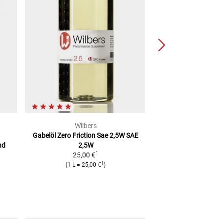
Wilbers
BG
Gabelöl Zero Friction Sae 2,5W
SAE
Federspanner fü
nd
2,5W
Gabe
1
25,00 €
145,2
1
(
1 L
=
25,00 €
)