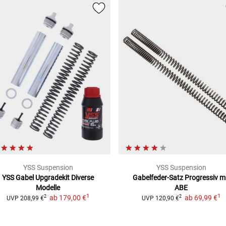
YSS Suspension
YSS Suspension
YSS Gabel Upgradekit
Diverse
Gabelfeder-Satz
Progressiv m
Modelle
ABE
1
1
ab
179,00 €
ab
69,99 €
2
2
UVP
208,99 €
UVP
120,90 €