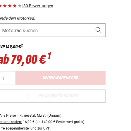
|
30 Bewertungen
inde dein Motorrad:
Motorrad suchen
2
VP
149,00 €
1
ab
79,00 €
IN DEN WARENKORB
FILIALVERFÜGBARKEIT
Alle Preise
inkl. gesetzl. MwSt.
(Ungarn).
ersandkosten:
16,99 € (ab 149,00 € Bestellwert gratis).
Preisgegenüberstellung zur UVP.