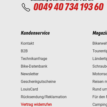
0049 40 734 193 60
Kundenservice
Magazi
Kontakt
Bikerwel
B2B
Tourent
Technikanfrage
Ländert
Bike-Datenbank
Schraub
Newsletter
Motorra
Geschenkgutscheine
Reisen 
LouisCard
Rund um
Rücksendung/Reklamation
Für den 
Vertrag widerrufen
Camping