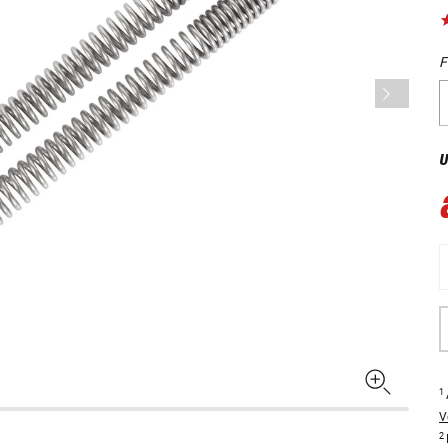
F
U
1
V
2