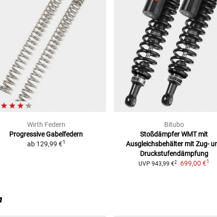
Wirth Federn
Bitubo
Progressive Gabelfedern
Stoßdämpfer WMT mit
1
ab
129,99 €
Ausgleichsbehälter
mit Zug- u
Druckstufendämpfung
1
699,00 €
2
UVP
943,99 €
n