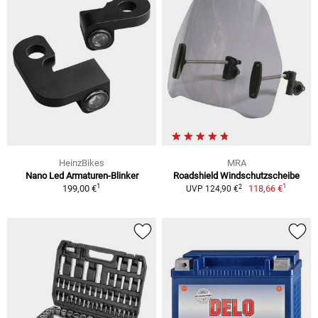
HeinzBikes
MRA
Nano Led Armaturen-Blinker
Roadshield Windschutzscheibe
1
1
2
199,00 €
118,66 €
UVP 124,90 €