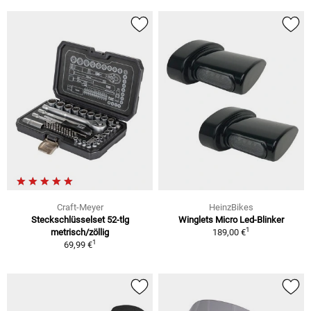
Craft-Meyer
HeinzBikes
Steckschlüsselset 52-tlg
Winglets Micro Led-Blinker
1
metrisch/zöllig
189,00 €
1
69,99 €