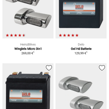
HeinzBikes
Delo
Winglets Micro 3In1
Gel Hd Batterie
1
1
269,00 €
129,99 €