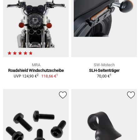
MRA
SW-Motech
Roadshield Windschutzscheibe
SLH-Seitenträger
1
1
2
118,66 €
70,00 €
UVP 124,90 €