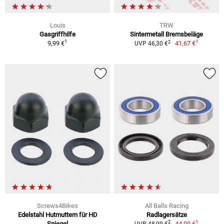
Louis
TRW
Gasgriffhilfe
Sintermetall Bremsbeläge
1
1
2
9,99 €
41,67 €
UVP 46,30 €
Screws4Bikes
All Balls Racing
Edelstahl Hutmuttern für HD
Radlagersätze
1
2
Spiegel
44,09 €
UVP 48,99 €