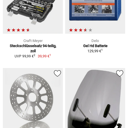
Craft-Meyer
Delo
Steckschlüsselsatz 94-teilig,
Gel Hd Batterie
1
zoll
129,99 €
1
2
39,99 €
UVP 99,99 €