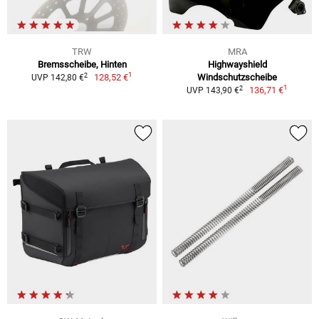
TRW
MRA
Bremsscheibe, Hinten
Highwayshield
1
2
128,52 €
Windschutzscheibe
UVP 142,80 €
1
2
136,71 €
UVP 143,90 €