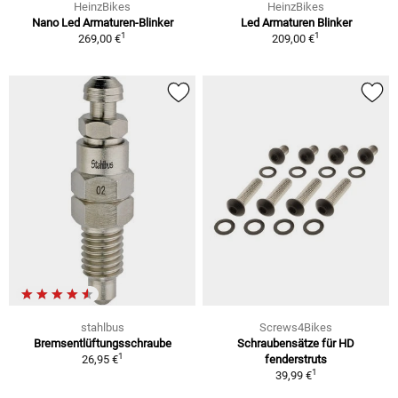
HeinzBikes
HeinzBikes
Nano Led Armaturen-Blinker
Led Armaturen Blinker
1
1
269,00 €
209,00 €
stahlbus
Screws4Bikes
Bremsentlüftungsschraube
Schraubensätze für HD
1
26,95 €
fenderstruts
1
39,99 €