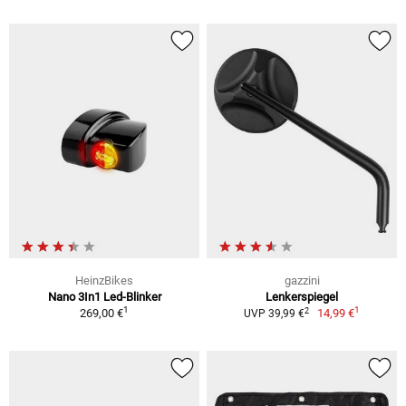
HeinzBikes
gazzini
Nano 3In1 Led-Blinker
Lenkerspiegel
1
1
2
269,00 €
14,99 €
UVP 39,99 €