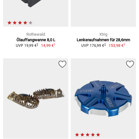
Rothewald
Xtrig
Ölauffangwanne 8,0 L
Lenkeraufnahmen für 28,6mm
1
1
2
2
14,99 €
153,98 €
UVP 19,99 €
UVP 176,99 €