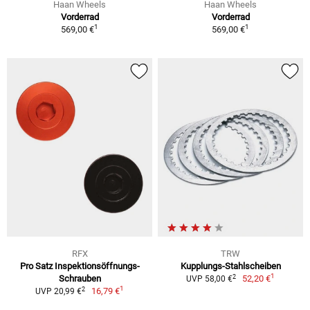
Haan Wheels
Haan Wheels
Vorderrad
Vorderrad
1
1
569,00 €
569,00 €
RFX
TRW
Pro Satz Inspektionsöffnungs-
Kupplungs-Stahlscheiben
1
2
Schrauben
52,20 €
UVP 58,00 €
1
2
16,79 €
UVP 20,99 €