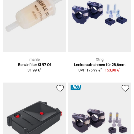
mahle
Xtrig
Benzinfilter Kl 97 Of
Lenkeraufnahmen für 28,6mm
1
1
2
31,99 €
153,98 €
UVP 176,99 €
NEU