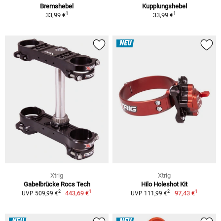
Bremshebel
Kupplungshebel
1
1
33,99 €
33,99 €
NEU
Xtrig
Xtrig
Gabelbrücke Rocs Tech
Hilo Holeshot Kit
1
1
2
2
443,69 €
97,43 €
UVP 509,99 €
UVP 111,99 €