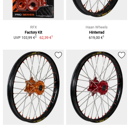
RFX
Haan Wheels
Factory Kit
Hinterrad
1
1
2
62,39 €
619,00 €
UVP 103,99 €