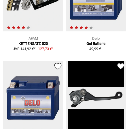
AFAM
Delo
KETTENSATZ 520
Gel Batterie
1
1
2
127,73 €
49,99 €
UVP 141,92 €