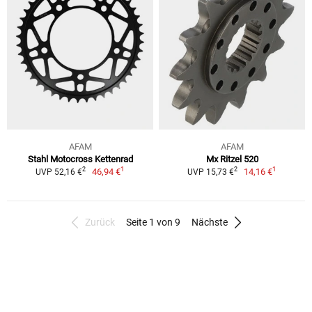
AFAM
AFAM
Stahl Motocross Kettenrad
Mx Ritzel 520
1
1
2
2
46,94 €
14,16 €
UVP 52,16 €
UVP 15,73 €
Zurück
Seite 1 von 9
Nächste